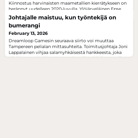
Kiinnostus harvinaisten maametallien kierrätykseen on
herännyt uudelleen 2020-luvulla. Ylöjärveläinen Epse
solmi syystalvella Keski-Aasiassa satojen miljoonien
Johtajalle maistuu, kun työntekijä on
sopimukset. Keski-Aasiaan mielivä saa varautua
bumerangi
käymään alueella pitkälle toistakymmentä kertaa, ja
tuloksena voi olla jättipotti tai pettymys. Tasavallan
February 13, 2026
presidentti selkänojana voi myös edistää kauppojen
Dreamloop Gamesin seuraava siirto voi muuttaa
syntyä. Teksti, kuvat, video:
Tampereen pelialan mittasuhteita. Toimitusjohtaja Joni
Lappalainen vihjaa salamyhkäisestä hankkeesta, joka
olisi kaupungin historian suurin peliprojekti. Taustalla
on vuosien työ yrityskulttuurin, osaamisen ja
kansainvälisten verkostojen rakentamisessa, joista
kuullaan lisää Leaderboard 2.0 -tapahtumassa
Tampereella. Teksti ja kuvat: Petri Kangas