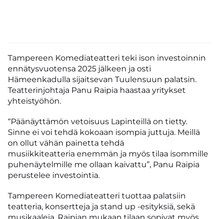
Tampereen Komediateatteri teki ison investoinnin
ennätysvuotensa 2025 jälkeen ja osti
Hämeenkadulla sijaitsevan Tuulensuun palatsin.
Teatterinjohtaja Panu Raipia haastaa yritykset
yhteistyöhön.
“Päänäyttämön vetoisuus Lapinteillä on tietty.
Sinne ei voi tehdä kokoaan isompia juttuja. Meillä
on ollut vähän painetta tehdä
musiikkiteatteria enemmän ja myös tilaa isommille
puhenäytelmille me ollaan kaivattu”, Panu Raipia
perustelee investointia.
Tampereen Komediateatteri tuottaa palatsiin
teatteria, konsertteja ja stand up -esityksiä, sekä
musikaaleja. Raipian mukaan tilaan sopivat myös