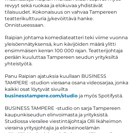
revyyt sekä ruokaa ja elokuvaa yhdistävät
tilaisuudet. Kokonaisuus on vahvaa Tampereen
teatterikulttuuria jykevöittävä hanke.
Onnistueessaan.
Raipian johtama komediateatteri teki viime vuonna
yleisöennätyksensä, kun kävijöiden määrä ylitti
ensimmäisen kerran 100 000 rajan. Teatterijohtaja
perään kuuluttaa Tampereen seudun yrityksiltä
yhteistyötä.
Panu Raipian ajatuksia kuullaan BUSINESS
TAMPERE -studion vieraana osana videosarjaa, jonka
kaikki osat löytyvät sivuilta
businesstampere.com/studio
ja myös Spotifystä.
BUSINESS TAMPERE -studio on sarja Tampereen
kaupunkiseudun elinvoimasta ja yrityksistä.
Studiossa vierailee viestintäjohtaja Olli Ikäheimon
vieraina yritysjohtajia ja elinkeinoelämän