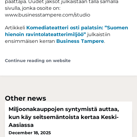
päättäjiä. Uudet jaksot julkaistaan tällä samalla
sivulla, jonka osoite on:
www.businesstampere.com/studio
Artikkeli
Komediateatteri osti palatsin: ”Suomen
hienoin ravintolateatterimiljöö”
julkaistiin
ensimmäisen kerran
Business Tampere
.
Continue reading on website
Other news
Miljoonakauppojen syntymistä auttaa,
kun käy seitsemäntoista kertaa Keski-
Aasiassa
December 18, 2025