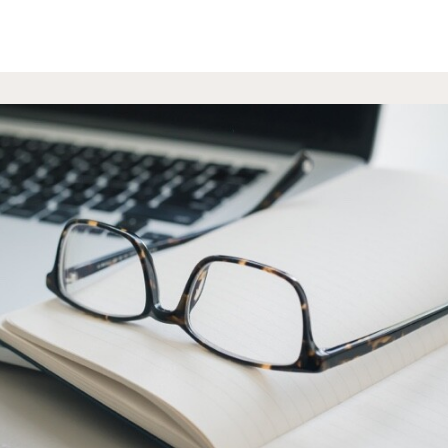
s
Groups
Info