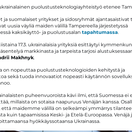
krainalainen puolustusteknologiayhteistyö etenee Tamp
t ja suomalaiset yritykset ja sidosryhmät ajantasaistivat t
at uusia väyliä maiden välillä Tampereella järjestetyssä
sessä kaksikäyttö- ja puolustusalan
tapahtumassa
.
 tiistaina 17.3. ukrainalaisia yrityksiä esittäytyi kymmenkun
äsentelyä markkinasta ja tarpeista tarjosi alustuksessa
drii Makhnyk
.
a on nopeuttaa puolustusteknologioiden kehitystä ja
oa sekä tuoda innovaatiot nopeasti käytännön sovelluksi
noo.
ainalaisten puheenvuoroista kävi ilmi, että Suomessa ei 
ittää, millaista on sotaisa naapuruus Venäjän kanssa. Osall
, että maidemme välillä on selkeämpi ymmärrys tilante
a kuin tapaamisissa Keski- ja Etelä-Euroopassa. Venäjä 
loittamaansa hyökkäyssotaansa Ukrainassa.