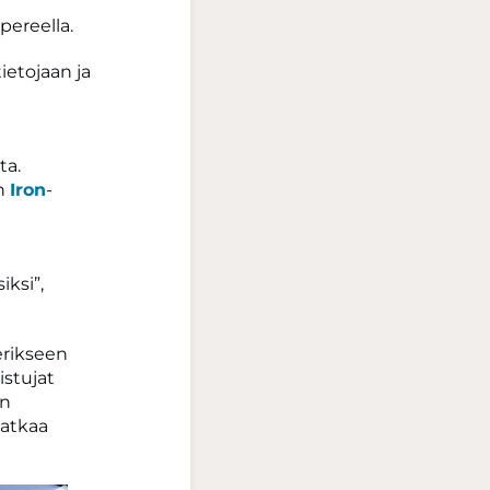
ereella.
ietojaan ja
ta.
an
Iron
-
ksi”,
erikseen
istujat
en
jatkaa