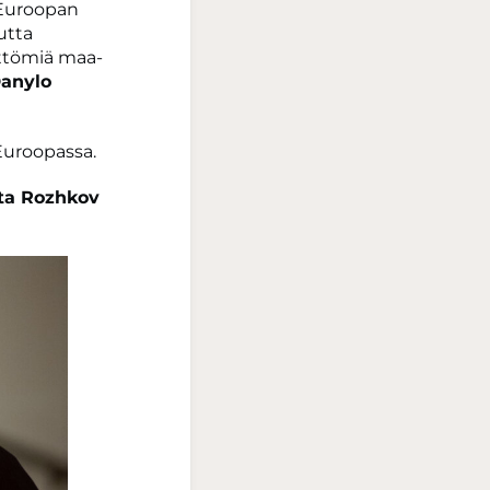
 Euroopan
utta
ttömiä maa-
anylo
Euroopassa.
ta Rozhkov