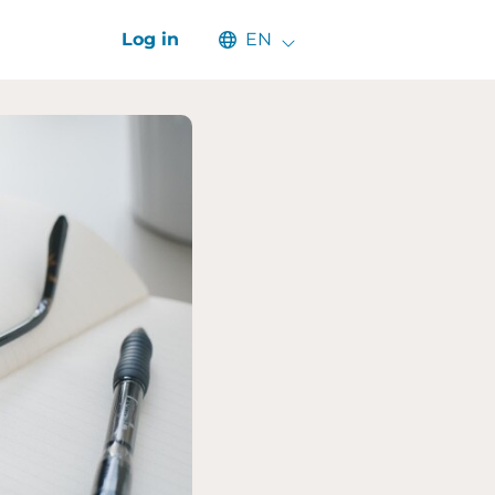
Select an available language
Log in
EN