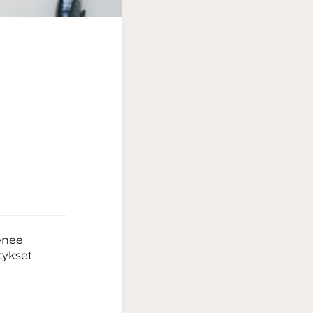
tenee
tykset