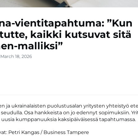
na-vientitapahtuma: ”Kun
tutte, kaikki kutsuvat sitä
n-malliksi”
 March 18, 2026
n ja ukrainalaisten puolustusalan yritysten yhteistyö e
eudulla. Osa hankkeista on jo edennyt sopimuksiin. Yri
t uusia kumppanuuksia kaksipäiväisessä tapahtumassa.
uvat: Petri Kangas / Business Tampere