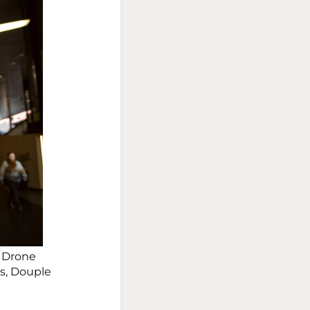
x, Drone
cs, Douple