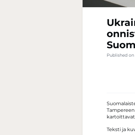
Ukrai
onnis
Suome
Published on
Suomalaiste
Tampereen s
kartoittava
Teksti ja k