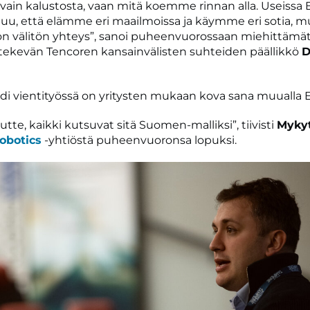
e vain kalustosta, vaan mitä koemme rinnan alla. Useissa
uu, että elämme eri maailmoissa ja käymme eri sotia, m
n välitön yhteys”, sanoi puheenvuorossaan miehittämä
tekevän Tencoren kansainvälisten suhteiden päällikkö
D
i vientityössä on yritysten mukaan kova sana muualla 
tte, kaikki kutsuvat sitä Suomen-malliksi”, tiivisti
Myky
Robotics
-yhtiöstä puheenvuoronsa lopuksi.