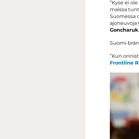
”Kyse ei ol
maissa tunt
Suomessa o
ajoneuvoja 
Goncharuk
.
Suomi-bränd
”Kun onnistu
Frontline 