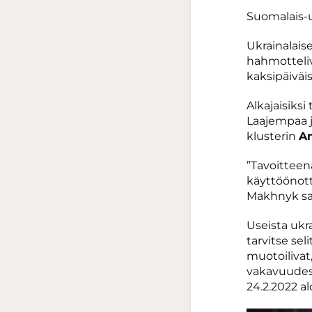
Suomalais-u
Ukrainalaise
hahmotteliv
kaksipäiväi
Alkajaisiksi
Laajempaa j
klusterin
An
”Tavoitteen
käyttöönott
Makhnyk sa
Useista ukr
tarvitse sel
muotoilivat
vakavuudest
24.2.2022 a