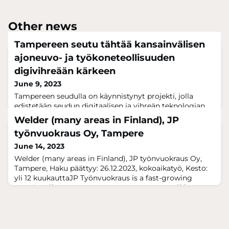
Other news
Tampereen seutu tähtää kansainvälisen
ajoneuvo- ja työkoneteollisuuden
digivihreään kärkeen
June 9, 2023
Tampereen seudulla on käynnistynyt projekti, jolla
edistetään seudun digitaalisen ja vihreän teknologian
kehitysedellytyksiä. Tavoitteena on parantaa yritysten
Welder (many areas in Finland), JP
kyvykkyyttä hyödyntää EU-rahoitusta sekä
työnvuokraus Oy, Tampere
hakeutumista kansainvälisiin verkostoihin. Business
Tampereen käynnistämä kehitystyö edistää muun
June 14, 2023
muassa yritysten verkostoitumisvalmiuksia luomalla
Welder (many areas in Finland), JP työnvuokraus Oy,
kumppanuuksia innovaatiokeskusten, kansainvälisten
Tampere, Haku päättyy: 26.12.2023, kokoaikatyö, Kesto:
yli 12 kuukauttaJP Työnvuokraus is a fast-growing
rental staff company. We rent competent staff for our
client companies within all fields. JP Työnvuokraus is a
reliable company to collaborate with and we take care
of the wellbeing of our employees.We are looking for
welders to work for our c