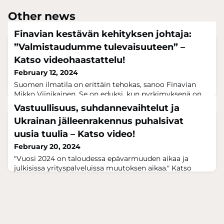
Other news
Finavian kestävän kehityksen johtaja:
”Valmistaudumme tulevaisuuteen” –
Katso videohaastattelu!
February 12, 2024
Suomen ilmatila on erittäin tehokas, sanoo Finavian
Mikko Viinikainen. Se on eduksi, kun pyrkimyksenä on
vähentää lentoliikenteen ilmastopäästöjä. Suomen
Vastuullisuus, suhdannevaihtelut ja
lentokentistä ja -palveluista vastaavan
Ukrainan jälleenrakennus puhalsivat
lentoasemayhtiön kestävän kehityksen johtaja kertoo
videohaastattelussa ilmailualan tulevaisuuden
uusia tuulia – Katso video!
suunnitelmista EU:ssa ja Suomessa. Suomalainen
February 20, 2024
ilmailuala valmistautuu tulevaisuuteen yhtä jalkaa
"Vuosi 2024 on taloudessa epävarmuuden aikaa ja
kansainväl
julkisissa yrityspalveluissa muutoksen aikaa." Katso
videoreportaasin revolverihaastattelusta
jäsenorganisaatioiden tuoreimmat näkemykset täksi
vuodeksi ja kauemmaksi tulevaisuuteen. Business
Tampereen Yrityksen kasvun sparraus -tapahtumasarja
kokosi yhteen Team Finland -verkoston tiistaina 20.2.