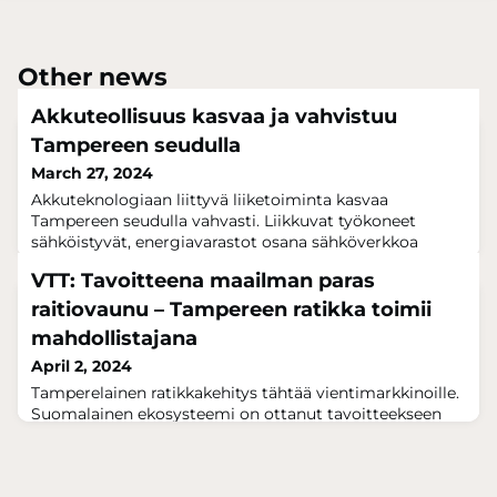
Other news
Akkuteollisuus kasvaa ja vahvistuu
Tampereen seudulla
March 27, 2024
Akkuteknologiaan liittyvä liiketoiminta kasvaa
Tampereen seudulla vahvasti. Liikkuvat työkoneet
sähköistyvät, energiavarastot osana sähköverkkoa
lisääntyvät ja akkujen elinkaaren loppuvaiheen
VTT: Tavoitteena maailman paras
kiertotaloustavoitteet edistävät nykyistä ja luovat myös
uutta liiketoimintaa. Nokia Arenan Paidiassa 12.3.2024
raitiovaunu – Tampereen ratikka toimii
järjestetyssä Akkuteollisuuden tulevaisuuden näkymät
mahdollistajana
ja osaajatarpeet –tapahtumassa kuultiin ak
April 2, 2024
Tamperelainen ratikkakehitys tähtää vientimarkkinoille.
Suomalainen ekosysteemi on ottanut tavoitteekseen
luoda matkustajakokemuksen ja elinkaaripalveluiden
osalta maailman paras raitiovaunu. Tampereen pieni
juna toimii ensiluokkaisena esimerkkinä kansainvälisille