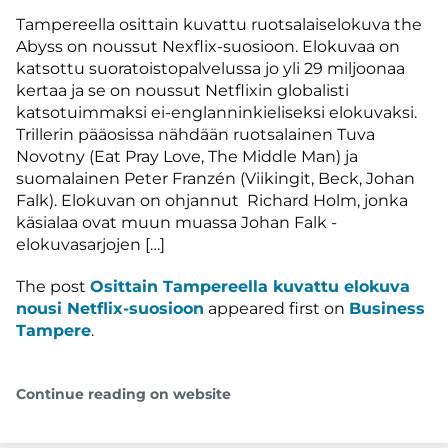
Tampereella osittain kuvattu ruotsalaiselokuva the
Abyss on noussut Nexflix-suosioon. Elokuvaa on
katsottu suoratoistopalvelussa jo yli 29 miljoonaa
kertaa ja se on noussut Netflixin globalisti
katsotuimmaksi ei-englanninkieliseksi elokuvaksi.
Trillerin pääosissa nähdään ruotsalainen Tuva
Novotny (Eat Pray Love, The Middle Man) ja
suomalainen Peter Franzén (Viikingit, Beck, Johan
Falk). Elokuvan on ohjannut Richard Holm, jonka
käsialaa ovat muun muassa Johan Falk -
elokuvasarjojen […]
The post
Osittain Tampereella kuvattu elokuva
nousi Netflix-suosioon
appeared first on
Business
Tampere
.
Continue reading on website