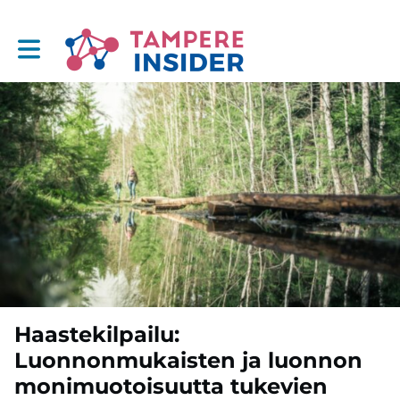
Toggle main navigation
Haastekilpailu:
Luonnonmukaisten ja luonnon
monimuotoisuutta tukevien