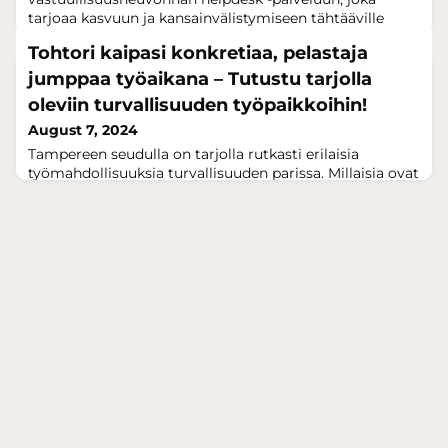
tarjoaa kasvuun ja kansainvälistymiseen tähtääville
yrityksille luottamuksellista ja maksutonta tukea
Tohtori kaipasi konkretiaa, pelastaja
vastuullisuuteen liittyvissä kysymyksissä sekä neuvoo
vastuullisuuden sääntelymuutoksissa ja sopivien
jumppaa työaikana – Tutustu tarjolla
vastuullisuustyökalujen valinnassa. Business Tampere
oleviin turvallisuuden työpaikkoihin!
etsii tällä kilpailutuksella itselleen kumppania palv
August 7, 2024
Tampereen seudulla on tarjolla rutkasti erilaisia
työmahdollisuuksia turvallisuuden parissa. Millaisia ovat
turvallisuuden työtehtävät? Voisivatko tässä olla tulevat
kollegasi? Tampereen seudulla on monipuoliset
mahdollisuudet tehdä työtä turvallisuuden eteen
yhteiskunnallisesti merkittävissä ammateissa.
Videoiden henkilökuvissa eri alojen osaajat kertovat,
mitä työ on heille opettanut, millaisia