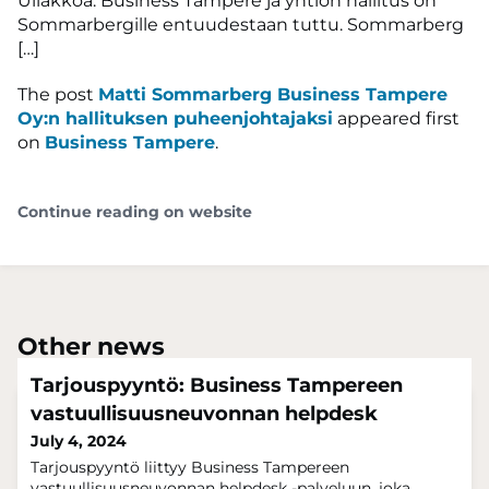
Ullakkoa. Business Tampere ja yhtiön hallitus on
Sommarbergille entuudestaan tuttu. Sommarberg
[…]
The post
Matti Sommarberg Business Tampere
Oy:n hallituksen puheenjohtajaksi
appeared first
on
Business Tampere
.
Continue reading on website
Other news
Tarjouspyyntö: Business Tampereen
vastuullisuusneuvonnan helpdesk
July 4, 2024
Tarjouspyyntö liittyy Business Tampereen
vastuullisuusneuvonnan helpdesk -palveluun, joka