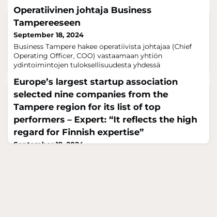
Operatiivinen johtaja Business
Tampereeseen
September 18, 2024
Business Tampere hakee operatiivista johtajaa (Chief
Operating Officer, COO) vastaamaan yhtiön
ydintoimintojen tuloksellisuudesta yhdessä
johtoryhmän ja osaavien tiiminvetäjien kanssa. Johtaja
Europe’s largest startup association
koordinoi Tampereen kaupunkiseudun elinvoiman ja
kansainvälisen tulevaisuuden kannalta keskeisten
selected nine companies from the
asiakkuuksien ja yrityshankkeiden edistämistä. Business
Tampere region for its list of top
Tampereen työtä on aikaansaada uusia yrityssijoittumi
performers – Expert: “It reflects the high
regard for Finnish expertise”
September 18, 2024
Nine Finnish companies operating in the Tampere
region were selected by a major French network of
startups and investors. A Business Tampere expert
believes that the Pirkanmaa region offers excellent
conditions for breaking into international markets. The
France Digitale association, which works with startups
and investors, has selected nine companies operating in