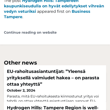
The post
Hydrogen Hills: Tampereen
kaupunkiseudulla on hyvät edellytykset vihreän
vedyn veturiksi
appeared first on
Business
Tampere
.
Continue reading on website
Other news
EU-rahoitusasiantuntijat: ”Yleensä
yrityksellä valmiudet hakea – on parasta
ottaa yhteyttä”
October 2, 2024
Parasta, mitä EU-rahoituksesta kiinnostunut yritys voi
tehdä, on ottaa yhteyttä asiantuntijaan, sanovat EU-
rahoitustapahtuman puhujat. Business Tampere tarjoaa
Hydrogen Hills: Tampere Region is well-