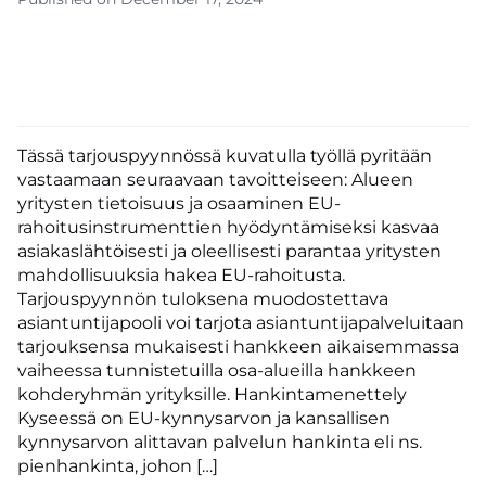
Tässä tarjouspyynnössä kuvatulla työllä pyritään
vastaamaan seuraavaan tavoitteiseen: Alueen
yritysten tietoisuus ja osaaminen EU-
rahoitusinstrumenttien hyödyntämiseksi kasvaa
asiakaslähtöisesti ja oleellisesti parantaa yritysten
mahdollisuuksia hakea EU-rahoitusta.
Tarjouspyynnön tuloksena muodostettava
asiantuntijapooli voi tarjota asiantuntijapalveluitaan
tarjouksensa mukaisesti hankkeen aikaisemmassa
vaiheessa tunnistetuilla osa-alueilla hankkeen
kohderyhmän yrityksille. Hankintamenettely
Kyseessä on EU-kynnysarvon ja kansallisen
kynnysarvon alittavan palvelun hankinta eli ns.
pienhankinta, johon […]