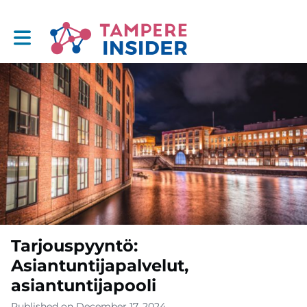
Toggle main navigation
Tarjouspyyntö:
Asiantuntijapalvelut,
asiantuntijapooli
Published on December 17, 2024