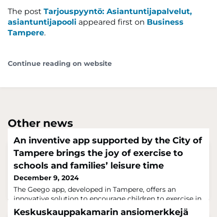
The post
Tarjouspyyntö: Asiantuntijapalvelut,
asiantuntijapooli
appeared first on
Business
Tampere
.
Continue reading on website
Other news
An inventive app supported by the City of
Tampere brings the joy of exercise to
schools and families’ leisure time
December 9, 2024
The Geego app, developed in Tampere, offers an
innovative solution to encourage children to exercise in
a natural and fun way. Geego combines playfulness and
Keskuskauppakamarin ansiomerkkejä
physical activity while developing children's cognitive