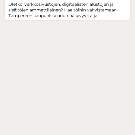
Oletko verkkosivustojen, digitaalisten alustojen ja
ala
sisältöjen ammattilainen? Hae töihin vahvistamaan
Tampereen kaupunkiseudun näkyvyyttä ja
elinvoimaa. Tarjoamme elinkeinoviestinnän ja -
markkinoinnin huippupaikan Suomen
vetovoimaisimmalla alueella, arvostetussa
organisaatiossa. Saat vastuuta ja kansainvälisen
työkentän, joustavat työehdot sekä huipputiimimme
tuen. Lopullisen tehtäväkuvan räätäl