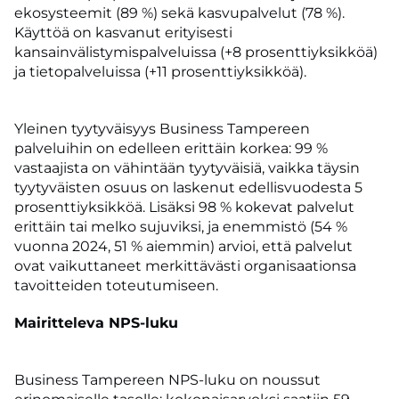
ekosysteemit (89 %) sekä kasvupalvelut (78 %).
Käyttöä on kasvanut erityisesti
kansainvälistymispalveluissa (+8 prosenttiyksikköä)
ja tietopalveluissa (+11 prosenttiyksikköä).
Yleinen tyytyväisyys Business Tampereen
palveluihin on edelleen erittäin korkea: 99 %
vastaajista on vähintään tyytyväisiä, vaikka täysin
tyytyväisten osuus on laskenut edellisvuodesta 5
prosenttiyksikköä. Lisäksi 98 % kokevat palvelut
erittäin tai melko sujuviksi, ja enemmistö (54 %
vuonna 2024, 51 % aiemmin) arvioi, että palvelut
ovat vaikuttaneet merkittävästi organisaationsa
tavoitteiden toteutumiseen.
Mairitteleva NPS-luku
Business Tampereen NPS-luku on noussut