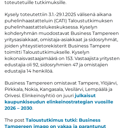
toteutetuille tutkimuksille.​
​​Kysely toteutettiin 3.1.-29.1.2025 välisenä aikana
puhelinhaastatteluin (CATI) Taloustutkimuksen
puhelinhaastattelukeskuksessa.​ Kyselyn
kohderyhmän muodostavat Business Tampereen
yritysasiakkaat, omistaja-asiakkaat ja sidosryhmät,
joiden yhteystietorekisterit Business Tampere
toimitti Taloustutkimukselle. Kyselyn
kokonaisvastaajamäärä on 153. Vastaajista yritysten
edustajia oli 92, sidosryhmien 47 ja omistajien
edustajia 14 henkilöä.
Business Tampereen omistavat Tampere, Ylöjärvi,
Pirkkala, Nokia, Kangasala, Vesilärvi, Lempäälä ja
Orivesi. Elinkeinoyhtiö on juuri
julkaisut
kaupunkiseudun elinkeinostrategian vuosille
2026 – 2030
.
The post
Taloustutkimus tutki: Business
Tampereen imago on vakaa ja parantunut