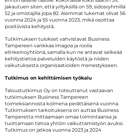
erinomaiselle tasolle: kokonaisarvoksi saatiin 59,
jakautuen siten, että yrityksillä on 59, sidosryhmillä
52 ja omistajilla jopa 82. Aiemmat lukemat olivat 56
vuonna 2024 ja 55 vuonna 2023, mikä osoittaa
positiivista kehitystä.
Tutkimuksen tulokset vahvistavat Business
Tampereen vankkaa imagoa ja roolia
elinkeinoyhtiönä, samalla kun ne antavat selkeää
kehitystietoa palveluiden käytöstä ja niiden
vaikutuksesta organisaatioiden menestykseen.
Tutkimus on kehittämisen työkalu
Taloustutkimus Oy on toteuttanut vastaavan
tutkimuksen Business Tampereen
toimeksiannosta kolmena perättäisenä vuonna.
Tutkimuksen tarkoituksena on auttaa Business
Tamperetta mittaamaan omaa toimintaansa ja
tuottamaan tietoa yhtiön vaikuttamistyön avuksi.
Tutkimus on jatkoa vuonna 2023 ja 2024