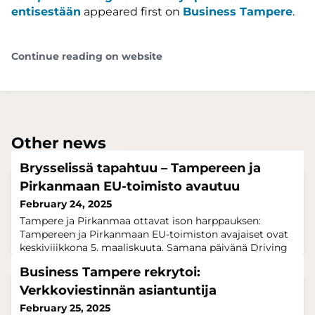
entisestään
appeared first on
Business Tampere
.
Continue reading on website
Other news
Brysselissä tapahtuu – Tampereen ja
Pirkanmaan EU-toimisto avautuu
February 24, 2025
Tampere ja Pirkanmaa ottavat ison harppauksen:
Tampereen ja Pirkanmaan EU-toimiston avajaiset ovat
keskiviiikkona 5. maaliskuuta. Samana päivänä Driving
Europe’s Semiconductor Future -seminaari kokoaa
Business Tampere rekrytoi:
yhteen monialaisia asiantuntijoita keskustelemaan
Euroopan puolijohdeteollisuuden
Verkkoviestinnän asiantuntija
tulevaisuudesta.Puolijohdeteollisuus on digitalisaation,
February 25, 2025
vihreän siirtymän ja turvallisuuden kannalta olennainen