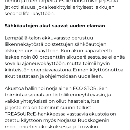
tiedon ja tuen tarpeita. Esille nousi toive järjestää
jatkotilaisuus, joka keskittyisi erityisesti akkujen
second life -käyttöön.
Sähköautojen akut saavat uuden elämän
Lempäälä-talon akkuvarasto perustuu
liikennekäytöstä poistettujen sähköautojen
akkujen uusiokäyttöön. Kun akun kapasiteetti
laskee noin 80 prosenttiin alkuperäisestä, se ei enää
sovellu ajoneuvokäyttöön, mutta toimii hyvin
kiinteistön energiavarastona. Ennen käyttöönottoa
akut testataan ja ohjelmoidaan uudelleen.
Akustoa hallinnoi norjalainen ECO STOR. Sen
toimintaa seurataan tietoliikenneyhteyksin, ja
vaikka yhteyksissä on ollut haasteita, itse
järjestelmä on toiminut suunnitellusti.
TREASoURcE-hankkeessa vastaavia akustoja on
otettu käyttöön myös Norjassa Rudskogenin
moottoriurheilukeskuksessa ja Trosvikin