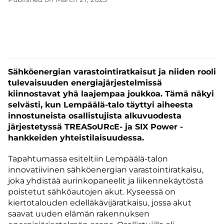
Sähköenergian varastointiratkaisut ja niiden rooli
tulevaisuuden energiajärjestelmissä
kiinnostavat yhä laajempaa joukkoa. Tämä näkyi
selvästi, kun Lempäälä-talo täyttyi aiheesta
innostuneista osallistujista alkuvuodesta
järjestetyssä TREASoURcE- ja SIX Power -
hankkeiden yhteistilaisuudessa.
Tapahtumassa esiteltiin Lempäälä-talon
innovatiivinen sähköenergian varastointiratkaisu,
joka yhdistää aurinkopaneelit ja liikennekäytöstä
poistetut sähköautojen akut. Kyseessä on
kiertotalouden edelläkävijäratkaisu, jossa akut
saavat uuden elämän rakennuksen