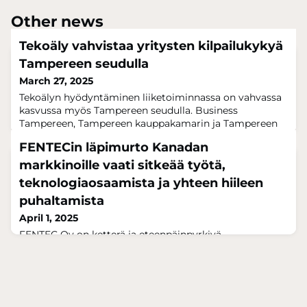
Other news
Tekoäly vahvistaa yritysten kilpailukykyä
Tampereen seudulla
March 27, 2025
Tekoälyn hyödyntäminen liiketoiminnassa on vahvassa
kasvussa myös Tampereen seudulla. Business
Tampereen, Tampereen kauppakamarin ja Tampereen
yliopiston yhteistyössä toteuttaman kyselyn mukaan
FENTECin läpimurto Kanadan
lähes 90 prosenttia vastaajista uskoo, että tekoäly voi
parantaa heidän yrityksensä kilpailukykyä. Lähes 70
markkinoille vaati sitkeää työtä,
prosenttia arvioi tekoälyyn liittyvien investointien
teknologiaosaamista ja yhteen hiileen
olevan ajankohtaisia seuraavan kolmen vuoden
puhaltamista
April 1, 2025
FENTEC Oy on ketterä ja eteenpäinpyrkivä
teknologiayritys, joka perustettiin kahden RFID-
asiantuntijayrityksen fuusiossa vuonna 2021. FENTEC
lähti tekemään uuden sukupolven FENTEC Vending
Solution -ratkaisua ja sai ripeästi ensimmäisen
tuotteensa markkinoille. Tuorein uutinen on yrityksen