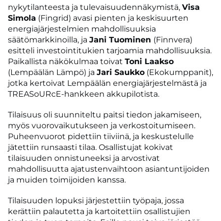
nykytilanteesta ja tulevaisuudennäkymistä,
Visa
Simola
(Fingrid) avasi pienten ja keskisuurten
energiajärjestelmien mahdollisuuksia
säätömarkkinoilla, ja
Jani Tuominen
(Finnvera)
esitteli investointitukien tarjoamia mahdollisuuksia.
Paikallista näkökulmaa toivat
Toni Laakso
(Lempäälän Lämpö) ja
Jari Saukko
(Ekokumppanit),
jotka kertoivat Lempäälän energiajärjestelmästä ja
TREASoURcE-hankkeen akkupilotista.
Tilaisuus oli suunniteltu paitsi tiedon jakamiseen,
myös vuorovaikutukseen ja verkostoitumiseen.
Puheenvuorot pidettiin tiiviinä, ja keskustelulle
jätettiin runsaasti tilaa. Osallistujat kokivat
tilaisuuden onnistuneeksi ja arvostivat
mahdollisuutta ajatustenvaihtoon asiantuntijoiden
ja muiden toimijoiden kanssa.
Tilaisuuden lopuksi järjestettiin työpaja, jossa
kerättiin palautetta ja kartoitettiin osallistujien