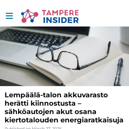
Toggle main navigation
Lempäälä-talon akkuvarasto
herätti kiinnostusta –
sähköautojen akut osana
kiertotalouden energiaratkaisuja
Published on March 27, 2025