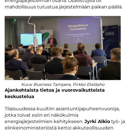
energiajärjestelmän osana. Osallistujilla oli
mahdollisuus tutustua järjestelmään paikan päällä.
Kuva: Business Tampere, Pirkko Eteläaho
Ajankohtaista tietoa ja vuorovaikutteista
keskustelua
Tilaisuudessa kuultiin asiantuntijapuheenvuoroja,
jotka toivat esiin eri näkökulmia
energiajärjestelmien kehitykseen.
Jyrki Alkio
työ- ja
elinkeinoministeriöstä kertoi akkuteollisuuden