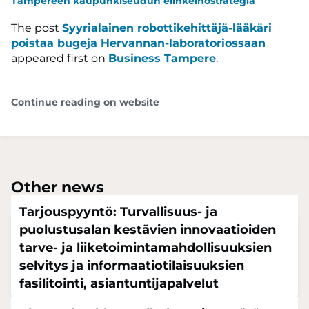
Tampereen kaupunkiseudun elinkeinostrategia
The post
Syyrialainen robottikehittäjä-lääkäri
poistaa bugeja Hervannan-laboratoriossaan
appeared first on
Business Tampere
.
Continue reading on website
Other news
Tarjouspyyntö: Turvallisuus- ja
puolustusalan kestävien innovaatioiden
tarve- ja liiketoimintamahdollisuuksien
selvitys ja informaatiotilaisuuksien
fasilitointi, asiantuntijapalvelut
April 7, 2025