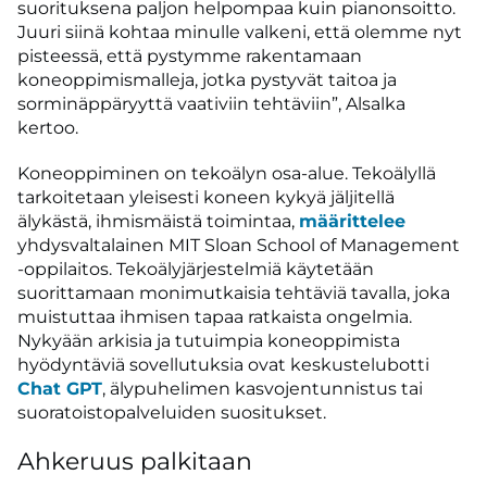
suorituksena paljon helpompaa kuin pianonsoitto.
Juuri siinä kohtaa minulle valkeni, että olemme nyt
pisteessä, että pystymme rakentamaan
koneoppimismalleja, jotka pystyvät taitoa ja
sorminäppäryyttä vaativiin tehtäviin”, Alsalka
kertoo.
Koneoppiminen on tekoälyn osa-alue. Tekoälyllä
tarkoitetaan yleisesti koneen kykyä jäljitellä
älykästä, ihmismäistä toimintaa,
määrittelee
yhdysvaltalainen MIT Sloan School of Management
-oppilaitos. Tekoälyjärjestelmiä käytetään
suorittamaan monimutkaisia tehtäviä tavalla, joka
muistuttaa ihmisen tapaa ratkaista ongelmia.
Nykyään arkisia ja tutuimpia koneoppimista
hyödyntäviä sovellutuksia ovat keskustelubotti
Chat GPT
, älypuhelimen kasvojentunnistus tai
suoratoistopalveluiden suositukset.
Ahkeruus palkitaan