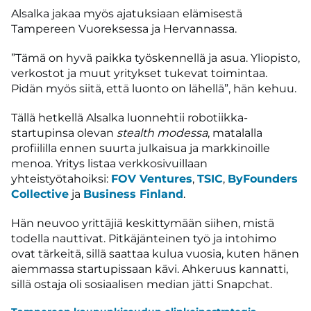
Alsalka jakaa myös ajatuksiaan elämisestä
Tampereen Vuoreksessa ja Hervannassa.
”Tämä on hyvä paikka työskennellä ja asua. Yliopisto,
verkostot ja muut yritykset tukevat toimintaa.
Pidän myös siitä, että luonto on lähellä”, hän kehuu.
Tällä hetkellä Alsalka luonnehtii robotiikka-
startupinsa olevan
stealth modessa
, matalalla
profiililla ennen suurta julkaisua ja markkinoille
menoa. Yritys listaa verkkosivuillaan
yhteistyötahoiksi:
FOV Ventures
,
TSIC
,
ByFounders
Collective
ja
Business Finland
.
Hän neuvoo yrittäjiä keskittymään siihen, mistä
todella nauttivat. Pitkäjänteinen työ ja intohimo
ovat tärkeitä, sillä saattaa kulua vuosia, kuten hänen
aiemmassa startupissaan kävi. Ahkeruus kannatti,
sillä ostaja oli sosiaalisen median jätti Snapchat.