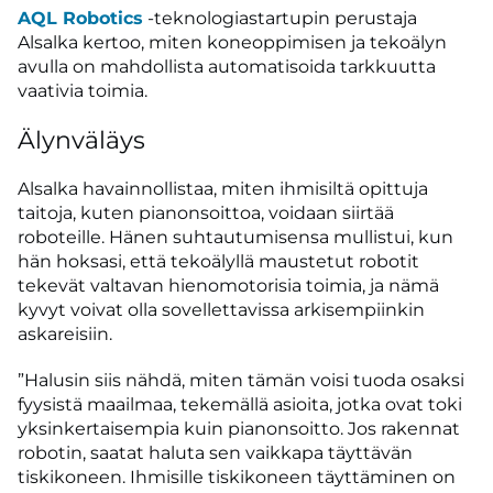
AQL Robotics
-teknologiastartupin perustaja
Alsalka kertoo, miten koneoppimisen ja tekoälyn
avulla on mahdollista automatisoida tarkkuutta
vaativia toimia.
Älynväläys
Alsalka havainnollistaa, miten ihmisiltä opittuja
taitoja, kuten pianonsoittoa, voidaan siirtää
roboteille. Hänen suhtautumisensa mullistui, kun
hän hoksasi, että tekoälyllä maustetut robotit
tekevät valtavan hienomotorisia toimia, ja nämä
kyvyt voivat olla sovellettavissa arkisempiinkin
askareisiin.
”Halusin siis nähdä, miten tämän voisi tuoda osaksi
fyysistä maailmaa, tekemällä asioita, jotka ovat toki
yksinkertaisempia kuin pianonsoitto. Jos rakennat
robotin, saatat haluta sen vaikkapa täyttävän
tiskikoneen. Ihmisille tiskikoneen täyttäminen on