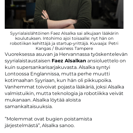
Syyrialaislähtöinen Faez Alsalka sai alkujaan lääkärin
koulutuksen. Intohimo ajoi toisaalle: nyt hän on
robotiikan kehittäjä ja startup-yrittäjä. Kuvaaja: Petri
Kangas / Business Tampere
Vuoreksessa asuvan ja Hervannassa työskentelevän
syyrialaistaustaisen
Faez Alsalkan
ansioluettelo on
kuin supersankarisarjakuvasta. Alsalka syntyi
Lontoossa Englannissa, mutta perhe muutti
kotimaahan Syyriaan, kun hän oli pikkupoika.
Vanhemmat toivoivat pojasta lääkäriä, joksi Alsalka
valmistuikin, mutta teknologia ja robotiikka veivät
mukanaan. Alsalka löytää aloista
samankaltaisuuksia.
”Molemmat ovat bugien poistamista
järjestelmästä”, Alsalka sanoo.