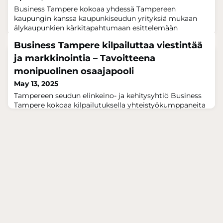
Business Tampere kokoaa yhdessä Tampereen
kaupungin kanssa kaupunkiseudun yrityksiä mukaan
älykaupunkien kärkitapahtumaan esittelemään
palvelujaan ja tuotteitaan sekä luomaan uutta
Business Tampere kilpailuttaa viestintää
liiketoimintaa.Kaiken kokoisilla yrityksillä on
mahdollisuus osallistua Barcelonan Smart City Expo &
ja markkinointia – Tavoitteena
World Congress -tapahtumaan 4.-6. marraskuuta
monipuolinen osaajapooli
kohtuullisin kustannuksin osana Tampereen
May 13, 2025
paviljonkia.Barcelonan Smart C
Tampereen seudun elinkeino- ja kehitysyhtiö Business
Tampere kokoaa kilpailutuksella yhteistyökumppaneita
viestinnän ja markkinoinnin toteutuksiin. Kuntien
Hankintapalvelut KuHa Oy:n kautta avattu kilpailutus
tähtää puitejärjestelyyn, joka kokoaa osaajapoolin
neljään eri palvelualueeseen.Kilpailutuksen kohteena
ovat viestintä- ja markkinointipalvelut, joita Business
Tampere hyödyntää alueen elinvo