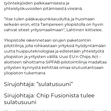
työntekijöiden palkkaamisesta ja
yhteistyökuvioiden pitämisestä vireänä.
”Itse tulen pääkaupunkiseudulta, ja huomaan
selkeän eron, että Tampereen yliopistolla on hyvin
vahvat siteet yritysmaailmaan”, Lahtinen kiittelee.
Yliopistolle rakennetaan sirujen paketointiin
pilottilinja, jolla rohkaistaan yrityksiä hyödyntämään
uutta huipputeknologiaa ja edistetään yhteistyötä
yliopiston ja yritysten välillä. Uusi EU:n Chips Act -
aloitteen rahoittama SiPFAB-pilotointilinja madaltaa
yritysten kynnystä kehittää omaa sirutuotantoaan
yliopiston tukemana.
Sirujohtaja: ”sulatusuuni”
Sirujohtaja: Chip Fusionista tulee
sulatusuuni