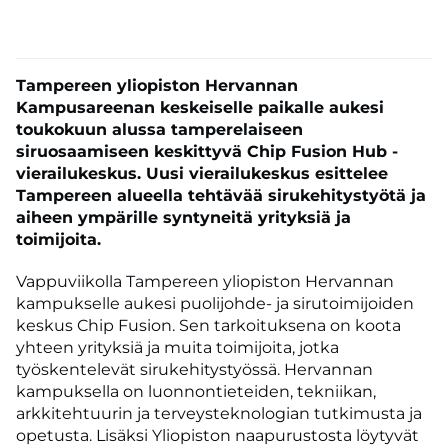
Tampereen yliopiston Hervannan
Kampusareenan keskeiselle paikalle aukesi
toukokuun alussa tamperelaiseen
siruosaamiseen keskittyvä Chip Fusion Hub -
vierailukeskus. Uusi vierailukeskus esittelee
Tampereen alueella tehtävää sirukehitystyötä ja
aiheen ympärille syntyneitä yrityksiä ja
toimijoita.
Vappuviikolla Tampereen yliopiston Hervannan
kampukselle aukesi puolijohde- ja sirutoimijoiden
keskus Chip Fusion. Sen tarkoituksena on koota
yhteen yrityksiä ja muita toimijoita, jotka
työskentelevät sirukehitystyössä. Hervannan
kampuksella on luonnontieteiden, tekniikan,
arkkitehtuurin ja terveysteknologian tutkimusta ja
opetusta. Lisäksi Yliopiston naapurustosta löytyvät