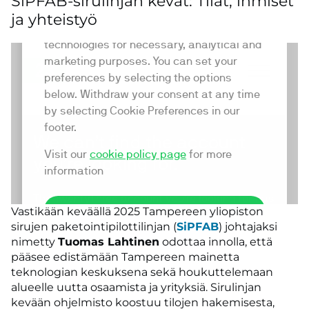
SiPFAB-sirulinjan kevät: Tilat, ihmiset
ja yhteistyö
Vastikään keväällä 2025 Tampereen yliopiston
sirujen paketointipilottilinjan (
SiPFAB
) johtajaksi
nimetty
Tuomas Lahtinen
odottaa innolla, että
pääsee edistämään Tampereen mainetta
teknologian keskuksena sekä houkuttelemaan
alueelle uutta osaamista ja yrityksiä. Sirulinjan
kevään ohjelmisto koostuu tilojen hakemisesta,