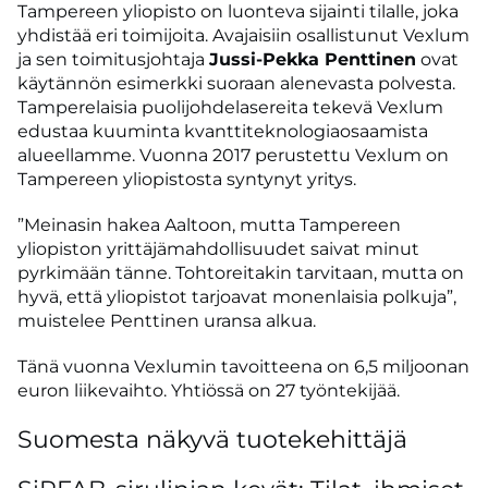
Tampereen yliopisto on luonteva sijainti tilalle, joka
yhdistää eri toimijoita. Avajaisiin osallistunut Vexlum
ja sen toimitusjohtaja
Jussi-Pekka Penttinen
ovat
käytännön esimerkki suoraan alenevasta polvesta.
Tamperelaisia puolijohdelasereita tekevä Vexlum
edustaa kuuminta kvanttiteknologiaosaamista
alueellamme. Vuonna 2017 perustettu Vexlum on
Tampereen yliopistosta syntynyt yritys.
”Meinasin hakea Aaltoon, mutta Tampereen
yliopiston yrittäjämahdollisuudet saivat minut
pyrkimään tänne. Tohtoreitakin tarvitaan, mutta on
hyvä, että yliopistot tarjoavat monenlaisia polkuja”,
muistelee Penttinen uransa alkua.
Tänä vuonna Vexlumin tavoitteena on 6,5 miljoonan
euron liikevaihto. Yhtiössä on 27 työntekijää.
Suomesta näkyvä tuotekehittäjä