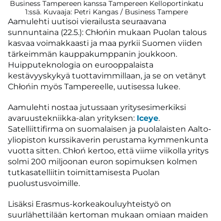
Business Tampereen kanssa Tampereen Kelloportinkatu
1:ssä. Kuvaaja: Petri Kangas / Business Tampere
Aamulehti uutisoi vierailusta seuraavana
sunnuntaina (22.5.): Chłońin mukaan Puolan talous
kasvaa voimakkaasti ja maa pyrkii Suomen viiden
tärkeimmän kauppakumppanin joukkoon.
Huipputeknologia on eurooppalaista
kestävyyskykyä tuottavimmillaan, ja se on vetänyt
Chłońin myös Tampereelle, uutisessa lukee.
Aamulehti nostaa jutussaan yritysesimerkiksi
avaruustekniikka-alan yrityksen:
Iceye
.
Satelliittifirma on suomalaisen ja puolalaisten Aalto-
yliopiston kurssikaverin perustama kymmenkunta
vuotta sitten. Chłoń kertoo, että viime viikolla yritys
solmi 200 miljoonan euron sopimuksen kolmen
tutkasatelliitin toimittamisesta Puolan
puolustusvoimille.
Lisäksi Erasmus-korkeakouluyhteistyö on
suurlähettilään kertoman mukaan omiaan maiden