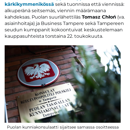
kärkikymmenikössä
sekä tuonnissa että viennissä:
alkuperänä seitsemäs, viennin määrämaana
kahdeksas. Puolan suurlähettiläs
Tomasz Chłoń
(va.
asiainhoitaja) ja Business Tampere sekä Tampereen
seudun kumppanit kokoontuivat keskustelemaan
kauppasuhteista torstaina 22. toukokuuta.
Puolan kunniakonsulaatti sijaitsee samassa osoitteessa