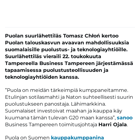
Puolan suurlähettiläs Tomasz Chłoń kertoo
Puolan talouskasvun avaavan mahdollisuuksia
suomalaisille puolustus- ja teknologiayhtiöille.
Suurlähettiläs vieraili 22. toukokuuta
Tampereella Business Tampereen järjestämässä
tapaamisessa puolustusteollisuuden ja
teknologiayhtiöiden kanssa.
”Puola on meidän tärkeimpiä kumppaneitamme.
Etulinjan sotilasmahti ja Naton suhteellisesti suurin
puolustukseen panostaja. Lähimarkkina.
Suomalaiset investoivat maahan ja kauppa käy
kuumana tämän tulevan G20 maan kanssa”,
sanoo
Business Tampereen toimitusjohtaja
Harri Ojala
.
Puola on Suomen
kauppakumppanina