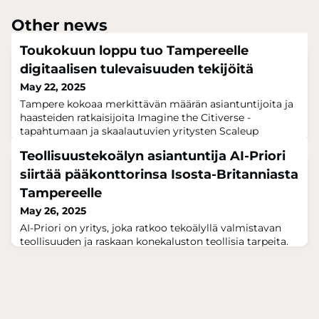
Other news
Toukokuun loppu tuo Tampereelle
digitaalisen tulevaisuuden tekijöitä
May 22, 2025
Tampere kokoaa merkittävän määrän asiantuntijoita ja
haasteiden ratkaisijoita Imagine the Citiverse -
tapahtumaan ja skaalautuvien yritysten Scaleup
launchpad -työpajaan.Imagine the Citiverse valottaa
Teollisuustekoälyn asiantuntija AI-Priori
huomisen teknologioita ja niiden mahdollisuuksia
kaupungeille tekoälyn, digitaalisten kaksosten ja
siirtää pääkonttorinsa Isosta-Britanniasta
immersiivisten teknologioiden maailmassa.Osana
Tampereelle
kansainvälistä tapahtumaa ennalta valitut yritykset es
May 26, 2025
AI-Priori on yritys, joka ratkoo tekoälyllä valmistavan
teollisuuden ja raskaan konekaluston teollisia tarpeita.
Erityisesti Kalmarin kanssa viisi vuotta jatkunut
yhteistyö sekä uudet Veturi-hankkeet saivat AI-Priorin
hakeutumaan lähemmäksi asiakkaitaan ja Tampereen
kehittyvää tekoälyekosysteemiä.Yhtiön kehittämä
DataPX1-alusta mahdollistaa reaaliaikaisen datan