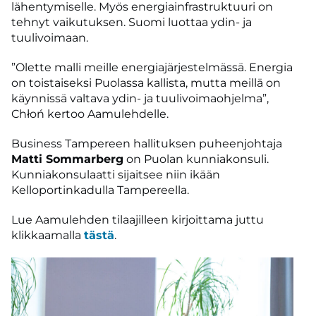
lähentymiselle. Myös energiainfrastruktuuri on
tehnyt vaikutuksen. Suomi luottaa ydin- ja
tuulivoimaan.
”Olette malli meille energiajärjestelmässä. Energia
on toistaiseksi Puolassa kallista, mutta meillä on
käynnissä valtava ydin- ja tuulivoimaohjelma”,
Chłoń kertoo Aamulehdelle.
Business Tampereen hallituksen puheenjohtaja
Matti Sommarberg
on Puolan kunniakonsuli.
Kunniakonsulaatti sijaitsee niin ikään
Kelloportinkadulla Tampereella.
Lue Aamulehden tilaajilleen kirjoittama juttu
klikkaamalla
tästä
.