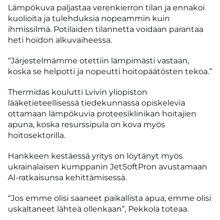
Lämpökuva paljastaa verenkierron tilan ja ennakoi
kuolioita ja tulehduksia nopeammin kuin
ihmissilmä. Potilaiden tilannetta voidaan parantaa
heti hoidon alkuvaiheessa.
“Järjestelmämme otettiin lämpimästi vastaan,
koska se helpotti ja nopeutti hoitopäätösten tekoa.”
Thermidas koulutti Lvivin yliopiston
lääketieteellisessä tiedekunnassa opiskelevia
ottamaan lämpökuvia proteesiklinikan hoitajien
apuna, koska resurssipula on kova myös
hoitosektorilla.
Hankkeen kestäessä yritys on löytänyt myös
ukrainalaisen kumppanin JetSoftPron avustamaan
AI-ratkaisunsa kehittämisessä.
“Jos emme olisi saaneet paikallista apua, emme olisi
uskaltaneet lähteä ollenkaan”, Pekkola toteaa.