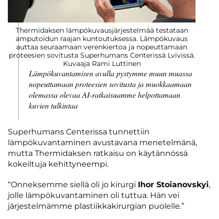
Thermidaksen lämpökuvausjärjestelmää testataan
amputoidun raajan kuntoutuksessa. Lämpökuvaus
auttaa seuraamaan verenkiertoa ja nopeuttamaan
proteesien sovitusta Superhumans Centerissä Lvivissä.
Kuvaaja Rami Luttinen
Lämpökuvantamisen avulla pystymme muun muassa
nopeuttamaan proteesien sovitusta ja muokkaamaan
olemassa olevaa AI-ratkaisuamme helpottamaan
kuvien tulkintaa
Superhumans Centerissa tunnettiin
lämpökuvantaminen avustavana menetelmänä,
mutta Thermidaksen ratkaisu on käytännössä
kokeiltuja kehittyneempi.
“Onneksemme siellä oli jo kirurgi
Ihor Stoianovskyi
,
jolle lämpökuvantaminen oli tuttua. Hän vei
järjestelmämme plastiikkakirurgian puolelle.”