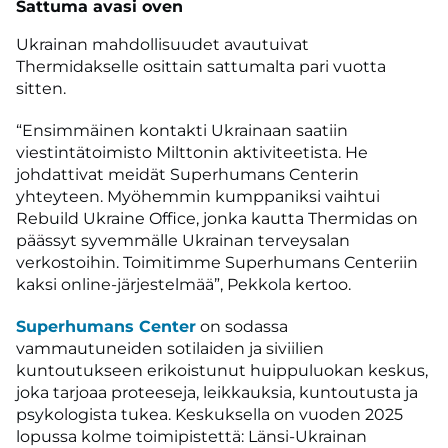
Sattuma avasi oven
Ukrainan mahdollisuudet avautuivat
Thermidakselle osittain sattumalta pari vuotta
sitten.
“Ensimmäinen kontakti Ukrainaan saatiin
viestintätoimisto Milttonin aktiviteetista. He
johdattivat meidät Superhumans Centerin
yhteyteen. Myöhemmin kumppaniksi vaihtui
Rebuild Ukraine Office, jonka kautta Thermidas on
päässyt syvemmälle Ukrainan terveysalan
verkostoihin. Toimitimme Superhumans Centeriin
kaksi online-järjestelmää”, Pekkola kertoo.
Superhumans Center
on sodassa
vammautuneiden sotilaiden ja siviilien
kuntoutukseen erikoistunut huippuluokan keskus,
joka tarjoaa proteeseja, leikkauksia, kuntoutusta ja
psykologista tukea. Keskuksella on vuoden 2025
lopussa kolme toimipistettä: Länsi-Ukrainan