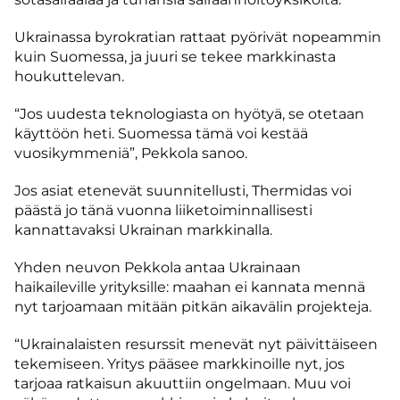
Ukrainassa byrokratian rattaat pyörivät nopeammin
kuin Suomessa, ja juuri se tekee markkinasta
houkuttelevan.
“Jos uudesta teknologiasta on hyötyä, se otetaan
käyttöön heti. Suomessa tämä voi kestää
vuosikymmeniä”, Pekkola sanoo.
Jos asiat etenevät suunnitellusti, Thermidas voi
päästä jo tänä vuonna liiketoiminnallisesti
kannattavaksi Ukrainan markkinalla.
Yhden neuvon Pekkola antaa Ukrainaan
haikaileville yrityksille: maahan ei kannata mennä
nyt tarjoamaan mitään pitkän aikavälin projekteja.
“Ukrainalaisten resurssit menevät nyt päivittäiseen
tekemiseen. Yritys pääsee markkinoille nyt, jos
tarjoaa ratkaisun akuuttiin ongelmaan. Muu voi