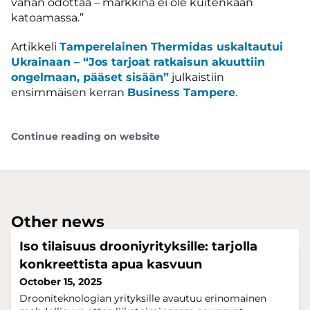
vähän odottaa – markkina ei ole kuitenkaan
katoamassa.”
Artikkeli
Tamperelainen Thermidas uskaltautui
Ukrainaan – “Jos tarjoat ratkaisun akuuttiin
ongelmaan, pääset sisään”
julkaistiin
ensimmäisen kerran
Business Tampere
.
Continue reading on website
Other news
Iso tilaisuus drooniyrityksille: tarjolla
konkreettista apua kasvuun
October 15, 2025
Drooni­teknologian yrityksille avautuu erinomainen