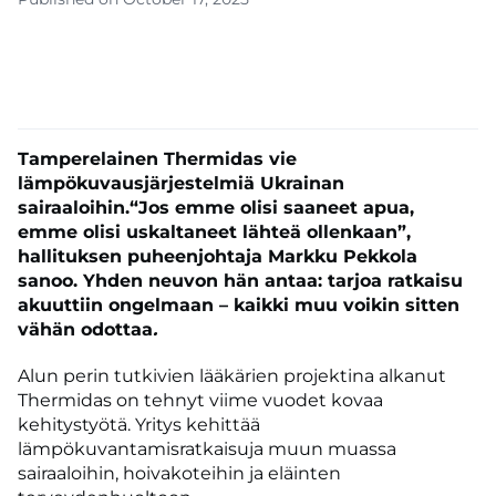
Tamperelainen Thermidas vie
lämpökuvausjärjestelmiä Ukrainan
sairaaloihin.“Jos emme olisi saaneet apua,
emme olisi uskaltaneet lähteä ollenkaan”,
hallituksen puheenjohtaja Markku Pekkola
sanoo. Yhden neuvon hän antaa: tarjoa ratkaisu
akuuttiin ongelmaan – kaikki muu voikin sitten
vähän odottaa
.
Alun perin tutkivien lääkärien projektina alkanut
Thermidas on tehnyt viime vuodet kovaa
kehitystyötä. Yritys kehittää
lämpökuvantamisratkaisuja muun muassa
sairaaloihin, hoivakoteihin ja eläinten