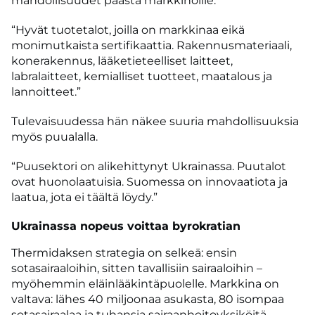
mahdollisuudet päästä markkinoille:
“Hyvät tuotetalot, joilla on markkinaa eikä
monimutkaista sertifikaattia. Rakennusmateriaali,
konerakennus, lääketieteelliset laitteet,
labralaitteet, kemialliset tuotteet, maatalous ja
lannoitteet.”
Tulevaisuudessa hän näkee suuria mahdollisuuksia
myös puualalla.
“Puusektori on alikehittynyt Ukrainassa. Puutalot
ovat huonolaatuisia. Suomessa on innovaatiota ja
laatua, jota ei täältä löydy.”
Ukrainassa nopeus voittaa byrokratian
Thermidaksen strategia on selkeä: ensin
sotasairaaloihin, sitten tavallisiin sairaaloihin –
myöhemmin eläinlääkintäpuolelle. Markkina on
valtava: lähes 40 miljoonaa asukasta, 80 isompaa
sotasairaalaa ja tuhansia sairaanhoitoyksiköitä.