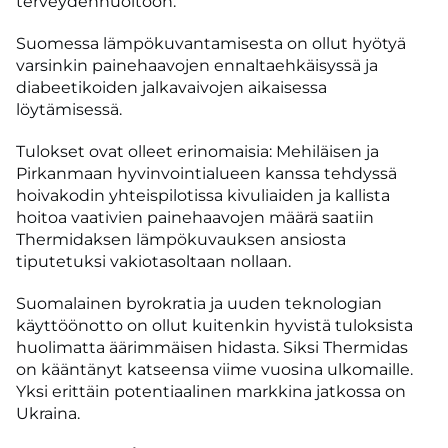
terveydenhuoltoon.
Suomessa lämpökuvantamisesta on ollut hyötyä
varsinkin painehaavojen ennaltaehkäisyssä ja
diabeetikoiden jalkavaivojen aikaisessa
löytämisessä.
Tulokset ovat olleet erinomaisia: Mehiläisen ja
Pirkanmaan hyvinvointialueen kanssa tehdyssä
hoivakodin yhteispilotissa kivuliaiden ja kallista
hoitoa vaativien painehaavojen määrä saatiin
Thermidaksen lämpökuvauksen ansiosta
tiputetuksi vakiotasoltaan nollaan.
Suomalainen byrokratia ja uuden teknologian
käyttöönotto on ollut kuitenkin hyvistä tuloksista
huolimatta äärimmäisen hidasta. Siksi Thermidas
on kääntänyt katseensa viime vuosina ulkomaille.
Yksi erittäin potentiaalinen markkina jatkossa on
Ukraina.