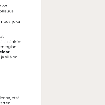
a on
llisuus.
ämpöä, joka
vat
ällä sähkön
 energian
eidar
a sillä on
ienoa, että
varten,