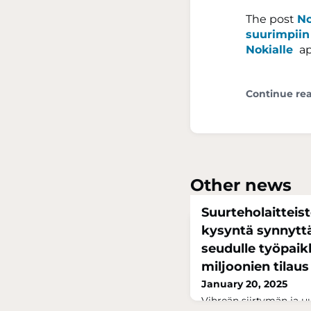
The post
No
suurimpiin
Nokialle
ap
Continue re
Other news
Suurteholaitteis
kysyntä synnyt
seudulle työpai
miljoonien tilau
January 20, 2025
Vihreän siirtymän ja 