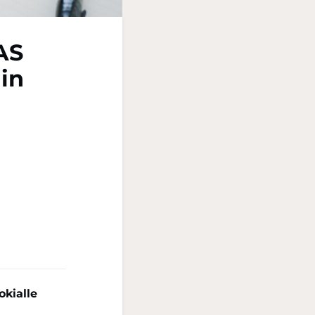
AS
in
okialle