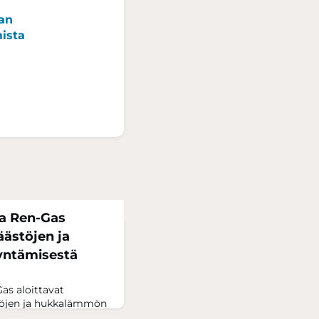
pan
ista
a Ren-Gas
äästöjen ja
ntämisestä
as aloittavat
stöjen ja hukkalämmön
a on 46 miljoonan