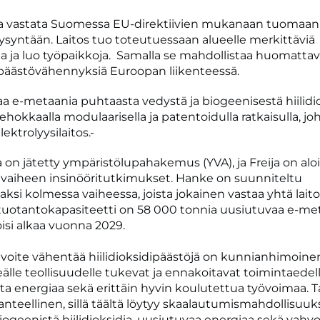
aa vastata Suomessa EU-direktiivien mukanaan tuomaan
syntään. Laitos tuo toteutuessaan alueelle merkittäviä
ja ja luo työpaikkoja. Samalla se mahdollistaa huomattav
dipäästövähennyksiä Euroopan liikenteessä.
taa e-metaania puhtaasta vedystä ja biogeenisestä hiilidi
hokkaalla modulaarisella ja patentoidulla ratkaisulla, j
lektrolyysilaitos.
on jätetty ympäristölupahakemus (YVA), ja Freija on alo
vaiheen insinööritutkimukset. Hanke on suunniteltu
ksi kolmessa vaiheessa, joista jokainen vastaa yhtä laito
tuotantokapasiteetti on 58 000 tonnia uusiutuvaa e-met
isi alkaa vuonna 2029.
oite vähentää hiilidioksidipäästöjä on kunnianhimoinen,
eälle teollisuudelle tukevat ja ennakoitavat toimintaedel
aata energiaa sekä erittäin hyvin koulutettua työvoimaa
nteellinen, sillä täältä löytyy skaalautumismahdollisuuksi
biogeenistä hiilidioksidia, uusiutuvaa energiaa sekä vahvoj