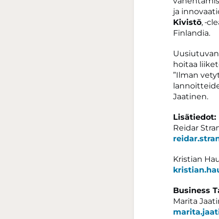
vähentämist
ja innovaat
Kivistö
,
cle
Finlandia.
Uusiutuvan
hoitaa liik
”Ilman vetyt
lannoitteide
Jaatinen.
Lisätiedot:
Reidar Stran
reidar.stra
Kristian Hau
kristian.h
Business 
Marita Jaat
marita.ja