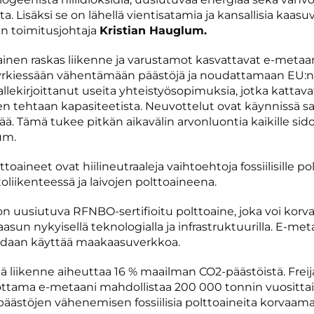
 Lisäksi se on lähellä vientisatamia ja kansallisia kaasu
an toimitusjohtaja
Kristian Hauglum.
inen raskas liikenne ja varustamot kasvattavat e-metaa
yrkiessään vähentämään päästöjä ja noudattamaan EU:n 
 allekirjoittanut useita yhteistyösopimuksia, jotka kattav
 tehtaan kapasiteetista. Neuvottelut ovat käynnissä s
ää. Tämä tukee pitkän aikavälin arvonluontia kaikille sid
um.
toaineet ovat hiilineutraaleja vaihtoehtoja fossiilisille pol
liikenteessä ja laivojen polttoaineena.
n uusiutuva RFNBO-sertifioitu polttoaine, joka voi korv
kaasun nykyisellä teknologialla ja infrastruktuurilla. E-me
voidaan käyttää maakaasuverkkoa.
llä liikenne aiheuttaa 16 % maailman CO2-päästöistä. Fre
ttama e-metaani mahdollistaa 200 000 tonnin vuositta
ipäästöjen vähenemisen fossiilisia polttoaineita korvaamal