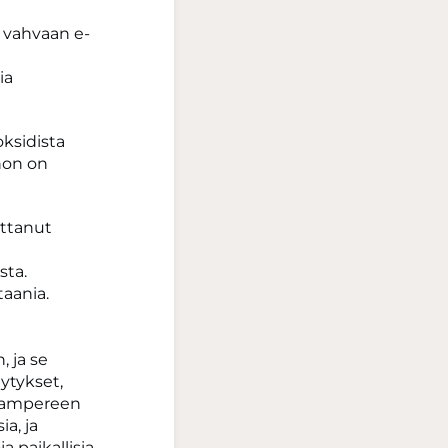
 vahvaan e-
ia
oksidista
ohon on
ittanut
sta.
aania.
 ja se
lytykset,
. Tampereen
a, ja
a paikallisia