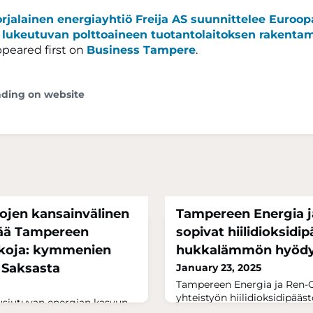
rjalainen energiayhtiö Freija AS suunnittelee Euroo
 lukeutuvan polttoaineen tuotantolaitoksen rakentam
peared first on
Business Tampere
.
ading on website
tojen kansainvälinen
Tampereen Energia j
tää Tampereen
sopivat hiilidioksidip
kkoja: kymmenien
hukkalämmön hyödy
s Saksasta
January 23, 2025
Tampereen Energia ja Ren-G
yhteistyön hiilidioksidipää
uusiutuvan energian kasvun
hyödyntämisestä. Hankkeell