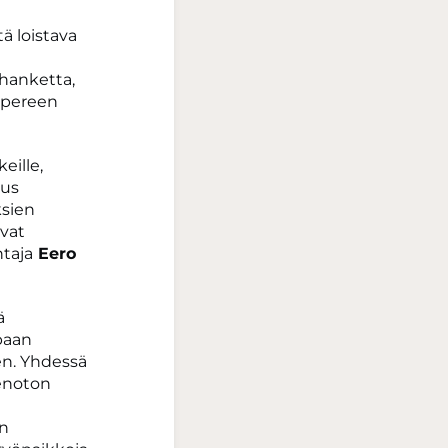
ä loistava
hanketta,
mpereen
eille,
uus
ksien
ovat
taja
Eero
ä
apaan
en. Yhdessä
eenoton
en