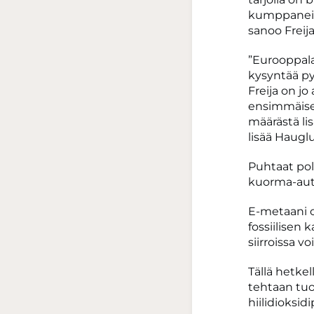
kumppaneita.
sanoo Freij
”Eurooppala
kysyntää p
Freija on jo
ensimmäisen
määrästä lis
lisää Haugl
Puhtaat polt
kuorma-auto
E-metaani o
fossiilisen 
siirroissa 
Tällä hetke
tehtaan tuo
hiilidioksid