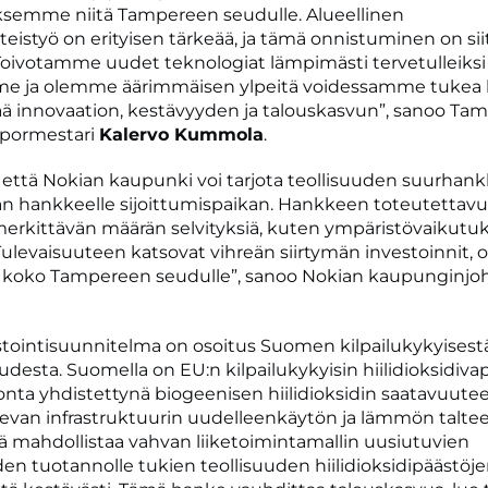
ksemme niitä Tampereen seudulle. Alueellinen
teistyö on erityisen tärkeää, ja tämä onnistuminen on siit
Toivotamme uudet teknologiat lämpimästi tervetulleiksi
e ja olemme äärimmäisen ylpeitä voidessamme tukea 
ää innovaation, kestävyyden ja talouskasvun”, sanoo Ta
pormestari
Kalervo Kummola
.
 että Nokian kaupunki voi tarjota teollisuuden suurhankk
an hankkeelle sijoittumispaikan. Hankkeen toteutettav
merkittävän määrän selvityksiä, kuten ympäristövaikutu
 Tulevaisuuteen katsovat vihreän siirtymän investoinnit, 
ä koko Tampereen seudulle”, sanoo Nokian kaupunginjoh
tointisuunnitelma on osoitus Suomen kilpailukykyisest
uudesta. Suomella on EU:n kilpailukykyisin hiilidioksidiv
onta yhdistettynä biogeenisen hiilidioksidin saatavuute
evan infrastruktuurin uudelleenkäytön ja lämmön talt
 mahdollistaa vahvan liiketoimintamallin uusiutuvien
den tuotannolle tukien teollisuuden hiilidioksidipäästöj