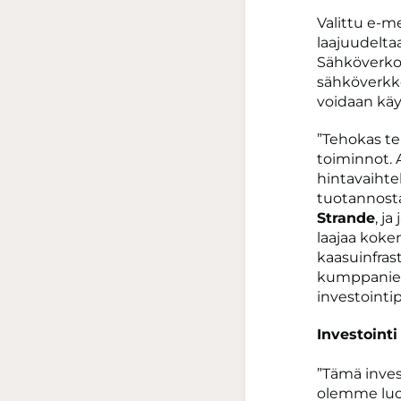
Valittu e-m
laajuudelta
Sähköverkon
sähköverkko
voidaan kä
”Tehokas te
toiminnot.
hintavaihte
tuotannosta
Strande
, j
laajaa koke
kaasuinfras
kumppanie
investointi
Investoint
”Tämä inves
olemme luon