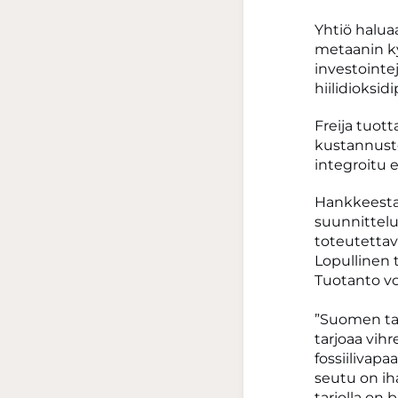
Yhtiö halu
metaanin ky
investointe
hiilidioksi
Freija tuot
kustannuste
integroitu e
Hankkeesta 
suunnittelu
toteutettava
Lopullinen 
Tuotanto vo
”Suomen tav
tarjoaa vihr
fossiilivap
seutu on iha
tarjolla on 