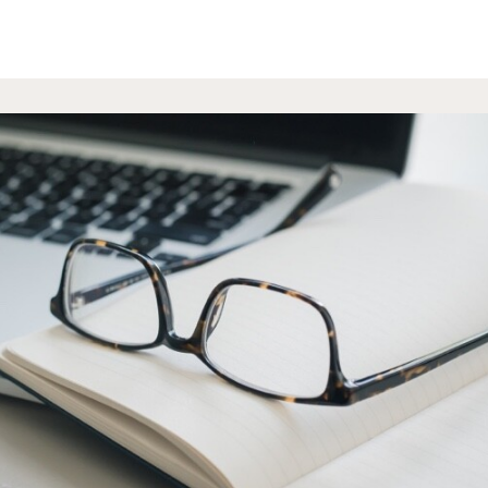
s
Groups
Info