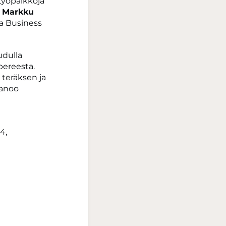
työpaikkoja
o
Markku
sa Business
udulla
ereesta.
 teräksen ja
sanoo
4,