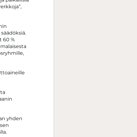
verkkoja”,
nin
säädöksiä.
at 60 %
amalaisesta
osryhmille,
ttoaineille
ata
taanin
ijan yhden
isen
la.