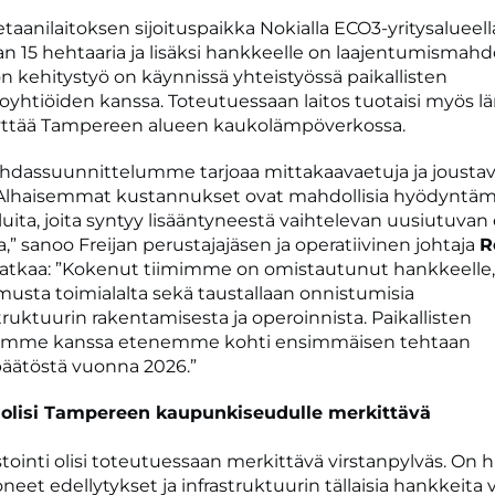
etaanilaitoksen sijoituspaikka Nokialla ECO3-yritysalueell
an 15 hehtaaria ja lisäksi hankkeelle on laajentumismahdo
 kehitystyö on käynnissä yhteistyössä paikallisten
yhtiöiden kanssa. Toteutuessaan laitos tuotaisi myös l
yttää Tampereen alueen kaukolämpöverkossa.
hdassuunnittelumme tarjoaa mittakaavaetuja ja jousta
 Alhaisemmat kustannukset ovat mahdollisia hyödyntäm
luita, joita syntyy lisääntyneestä vaihtelevan uusiutuvan
,” sanoo Freijan perustajajäsen ja operatiivinen johtaja
R
a jatkaa: ”Kokenut tiimimme on omistautunut hankkeelle, j
musta toimialalta sekä taustallaan onnistumisia
truktuurin rakentamisesta ja operoinnista. Paikallisten
mme kanssa etenemme kohti ensimmäisen tehtaan
päätöstä vuonna 2026.”
i olisi Tampereen kaupunkiseudulle merkittävä
tointi olisi toteutuessaan merkittävä virstanpylväs. On h
eet edellytykset ja infrastruktuurin tällaisia hankkeita 