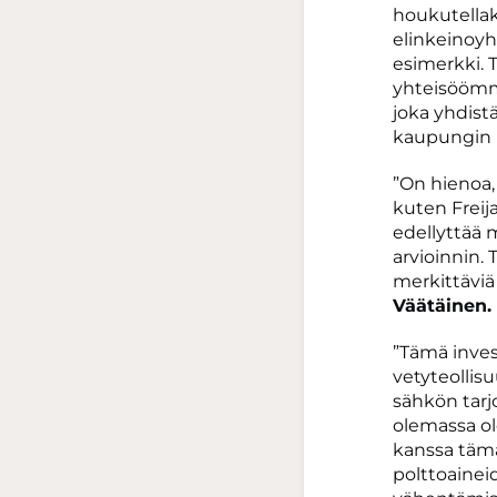
houkutella
elinkeinoyh
esimerkki. 
yhteisöömm
joka yhdist
kaupungin 
”On hienoa,
kuten Freij
edellyttää 
arvioinnin.
merkittävi
Väätäinen.
”Tämä inves
vetyteollis
sähkön tarj
olemassa ol
kanssa tämä
polttoainei