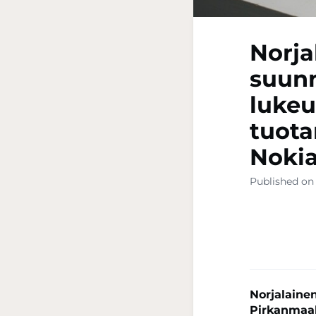
Norja
suunn
lukeu
tuota
Nokia
Published on
Norjalainen
Pirkanmaal