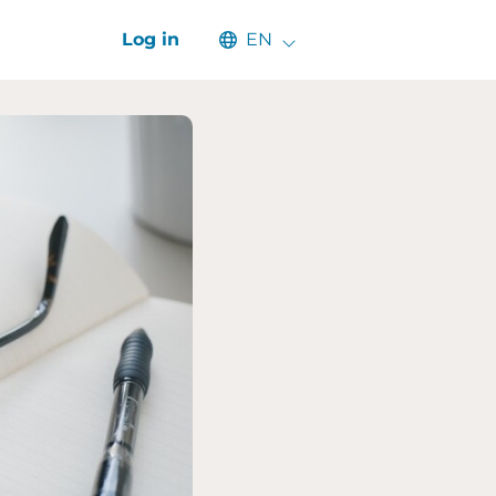
Select an available language
Log in
EN