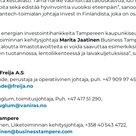
ä kestävästi. Tämä hanke vauhdittaa talouskasvua, luo 
ioita sekä edistää hyvinvointia vuosiksi eteenpäin”, sano
antech-toimialan johtaja Invest in Finlandista, joka on o
 energian investointihankkeita Tampereen kaupunkise
etoiminnan kehitysjohtaja
Marita Jaatinen
Business Tamp
aloutta ilmastotavoitteita ei voida saavuttaa esimerkiksi
n tuotannossa, lentoliikenteessä ja laivakuljetuksissa”, 
Freija A.S
:
de, perustaja ja operatiivinen johtaja, puh. +47 909 97 45
nde@freija.no
glum, toimitusjohtaja, Puh. +47 417 51 290,
auglum@vaniras.no
Tampere
inen, Liiketoiminnan kehitysjohtaja, +358 40 543 4722,
atinen@businesstampere.com