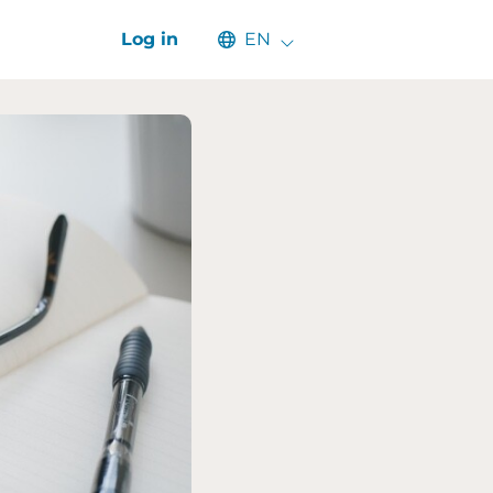
Select an available language
Log in
EN