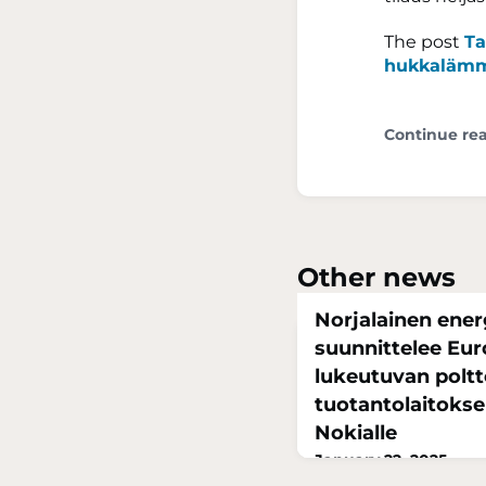
The post
Ta
hukkalämm
Continue re
Other news
Norjalainen ener
suunnittelee Eu
lukeutuvan polt
tuotantolaitoks
Nokialle
January 22, 2025
Norjalainen energiayht