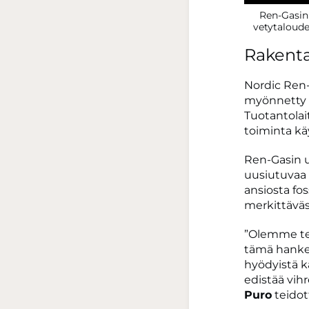
Ren-Gasin 
vetytaloud
Rakenta
Nordic Ren-
myönnetty 4
Tuotantolai
toiminta kä
Ren-Gasin 
uusiutuvaa 
ansiosta fos
merkittäväst
”Olemme teh
tämä hanke 
hyödyistä ka
edistää vih
Puro
teidot