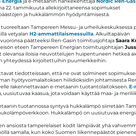
 Energia
ja e-metaanin hankekehittäjä
Nordic Ren-Gas
na 22. tammikuuta allekirjoittaneensa sopimukset
dipäästöjen ja hukkalämmön hyödyntämisestä.
li tuoreeltaan Tampereen Messu- ja urheilukeskuksessa p
illä vetyalan
H2-ammattilaismessuilla
. Alkuiltapäivän
vuoronsa päätteeksi Ren-Gasin toimitusjohtaja
Saara K
yleisön eteen Tampereen Energian toimitusjohtajan
Juss
t olevansa iloisia neuvottelujen huipentuneen hetkeä 
 yhteydessä kirjoitettuihin puumerkkeihin.
oittavat tiedotteissaan, että ne ovat solmineet sopimuks
n hyötyvoimalaitoksen hiilidioksidin johtamisesta Re
velle rakennettavaan e-metaanin tuotantolaitokseen.
E-
ä, uusiutuvaa kaasua, jota voidaan käyttää maa- ja merili
metaanin tuotannossa syntyvä hukkalämpö siirretään Ta
aukolämpöverkkoon. Hukkalämpö on uusiutuvaa energi
en ansiosta tamperelaiset kodit lämpiävät yhä vahvem
llä samalla, kun koko Suomen liikennepäästöt pienene