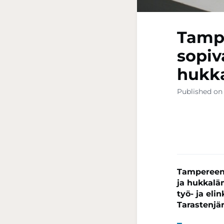
Tampe
sopiv
hukk
Published on
Tampereen 
ja hukkalä
työ- ja el
Tarastenjär