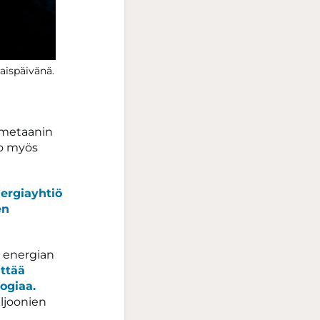
aispäivänä.
-metaanin
uo myös
ergiayhtiö
en
n energian
ttää
ogiaa.
ljoonien