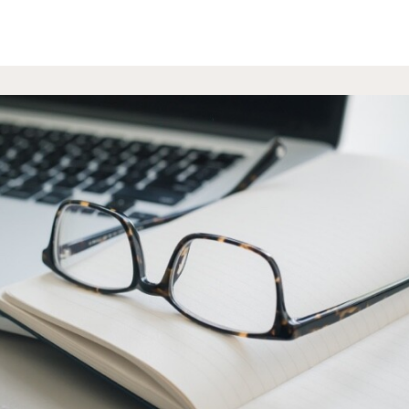
s
Groups
Info