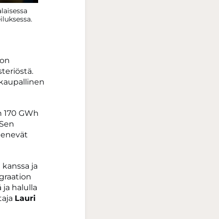
laisessa
luksessa.
 on
teriöstä.
 kaupallinen
in 170 GWh
 Sen
enenevät
 kanssa ja
graation
 ja halulla
taja
Lauri