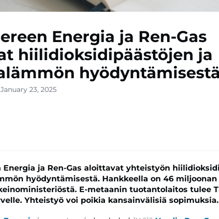
reen Energia ja Ren-Gas
at hiilidioksidipäästöjen ja
alämmön hyödyntämisest
 January 23, 2025
Energia ja Ren-Gas aloittavat yhteistyön hiilidioksid
mmön hyödyntämisestä. Hankkeella on 46 miljoonan 
inkeinoministeriöstä. E-metaanin tuotantolaitos tulee
velle.
Yhteistyö voi poikia kansainvälisiä sopimuksia.