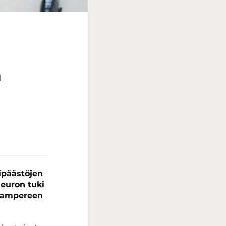
ä
ipäästöjen
euron tuki
 Tampereen