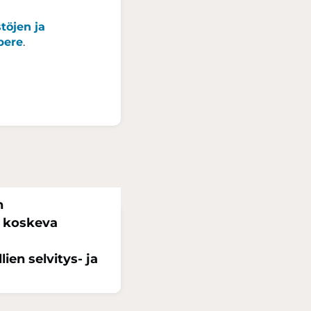
töjen ja
pere
.
n
a koskeva
ien selvitys- ja
itellaan Tampereen