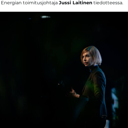
Energian toimitusjohtaja
Jussi Laitinen
tiedotteessa.