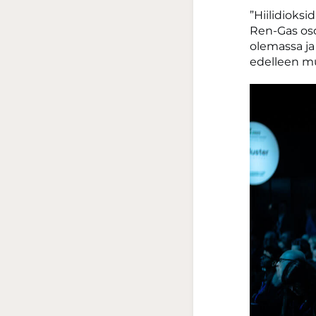
”Hiilidioks
Ren-Gas osoi
olemassa ja
edelleen mui