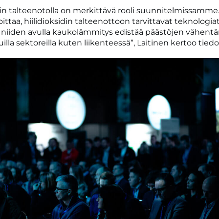
idin talteenotolla on merkittävä rooli suunnitelmissamme
ttaa, hiilidioksidin talteenottoon tarvittavat teknologia
 niiden avulla kaukolämmitys edistää päästöjen vähent
lla sektoreilla kuten liikenteessä”, Laitinen kertoo tied