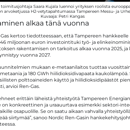
toimitusjohtaja Saara Kujala luennoi yrityksen roolista eurooppa
en arvoketjussa H2-vetytapahtumassa Tampereen Messu- ja Urhei
Kuvaaja: Petri Kangas
minen alkaa tänä vuonna
Gas kertoo tiedotteessaan, että Tampereen hankkeelle
6 miljoonan euron investointituki työ- ja elinkeinominis
toksen rakentamisen on tarkoitus alkaa vuonna 2025, ja
ynnistyy vuonna 2027.
uunnitelmien mukaan e-metaanilaitos tuottaa vuositta
metaania ja 180 GWh hiilidioksidivapaata kaukolämpöä.
siilisten polttoaineiden käyttö ja hiilidioksidipäästöt pi
i, arvioi Ren-Gas.
neet erittäin läheistä yhteistyötä Tampereen Energian
on konkreettinen ja uraauurtava esimerkki sektori-inte
ikille osapuolille. Se on saatu aikaan vahvalla yhteistyöllä
reää siirtymää”, sanoo Nordic Ren-Gasin hankekehitysjoh
teessa.