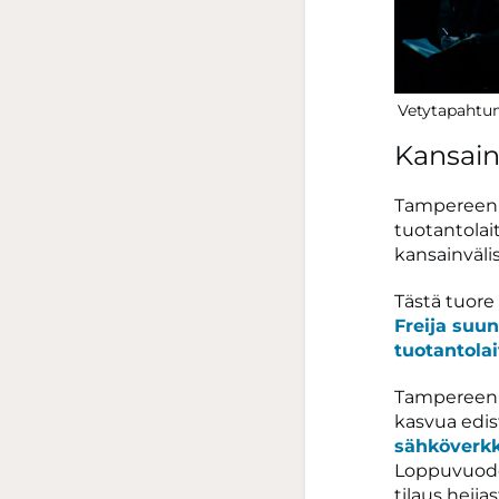
Vetytapahtum
Kansain
Tampereen 
tuotantolai
kansainvälis
Tästä tuore 
Freija suu
tuotantola
Tampereen s
kasvua edis
sähköverkk
Loppuvuodes
tilaus heija