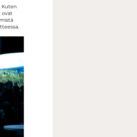
. Kuten
t ovat
ämistä
otteessa.