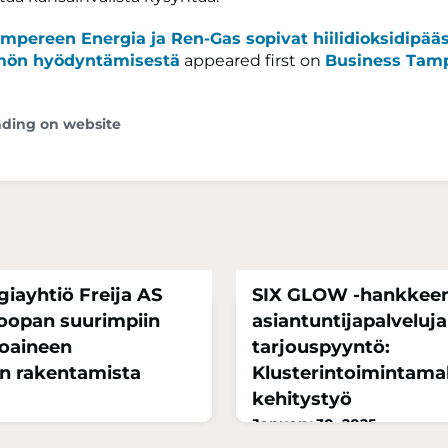
mpereen Energia ja Ren-Gas sopivat hiilidioksidipääs
ön hyödyntämisestä
appeared first on
Business Tam
ading on website
giayhtiö Freija AS
SIX GLOW -hankkee
roopan suurimpiin
asiantuntijapalveluj
toaineen
tarjouspyyntö:
en rakentamista
Klusterintoimintamall
kehitystyö
January 30, 2025
iö suunnittelee suurta
Tällä tarjouspyynnöllä tavo