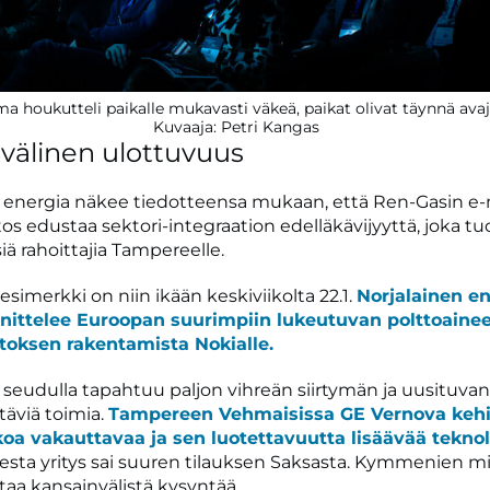
a houkutteli paikalle mukavasti väkeä, paikat olivat täynnä avaj
Kuvaaja: Petri Kangas
välinen ulottuvuus
energia näkee tiedotteensa mukaan, että Ren-Gasin e
tos edustaa sektori-integraation edelläkävijyyttä, joka t
iä rahoittajia Tampereelle.
esimerkki on niin ikään keskiviikolta 22.1.
Norjalainen en
nnittelee Euroopan suurimpiin lukeutuvan polttoaine
itoksen rakentamista Nokialle.
eudulla tapahtuu paljon vihreän siirtymän ja uusituva
täviä toimia.
Tampereen Vehmaisissa GE Vernova kehi
oa vakauttavaa ja sen luotettavuutta lisäävää teknol
ta yritys sai suuren tilauksen Saksasta. Kymmenien mi
staa kansainvälistä kysyntää.