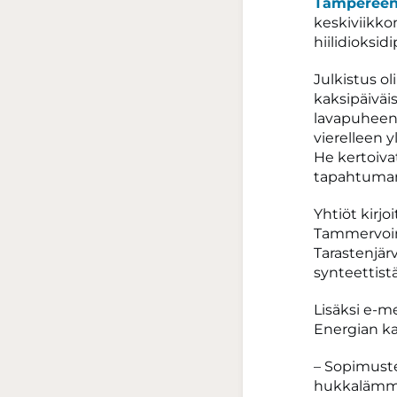
Tampereen
keskiviikko
hiilidioksi
Julkistus o
kaksipäiväis
lavapuheen
vierelleen 
He kertoiva
tapahtuman
Yhtiöt kirj
Tammervoima
Tarastenjär
synteettist
Lisäksi e-
Energian k
– Sopimust
hukkalämmö