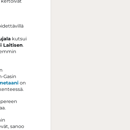
kertoivat
idettävillä
ujala
kutsui
i Laitisen
.
aiemmin
en
n-Gasin
metaani
on
ikenteessä.
mpereen
aa.
min
vät, sanoo