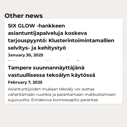
Other news
SIX GLOW -hankkeen
asiantuntijapalveluja koskeva
tarjouspyyntö: Klusterintoimintamallien
selvitys- ja kehitystyö
January 30, 2025
Tällä tarjouspyynnöllä tavoitellaan Tampereen
ajoneuvoteknologiaklusterin toiminnan kehittämistä ja
Tampere suunnannäyttäjänä
vahvistamista. Isossa kuvassa tarkoituksena on
vastuullisessa tekoälyn käytössä
systematisoida klusterin toimintaa niin että sen
February 7, 2025
hallinto-, ohjaus- ja toimintamallit ovat selkeästi
määriteltynä, kuvattuna ja niitä toteutetaan käytännön
Asiantuntijoiden mukaan tekoäly voi auttaa
tekemisessä. Tarkoituksena on kehittää ekosysteemin
vähentämään ruuhkia ja parantamaan matkustamisen
toimintaa niin, että se vastaa parhaiten yrit
sujuvuutta. Ennakoiva kunnossapito parantaa
turvallisuutta ja tekee liikenteestä
luotettavampaa.Tampereella Technopolis
Yliopistonrinteellä 22.–23. tammikuuta 2025
järjestetyssä Open & Agile Smart Cities (OASC) -
konferenssissa asiantuntijat nostivat Tampereen