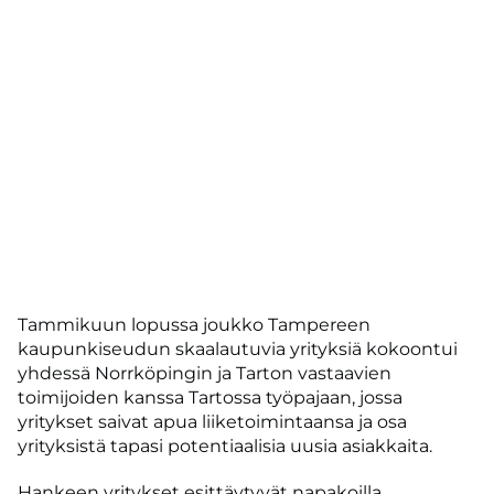
Tammikuun lopussa joukko Tampereen
kaupunkiseudun skaalautuvia yrityksiä kokoontui
yhdessä Norrköpingin ja Tarton vastaavien
toimijoiden kanssa Tartossa työpajaan, jossa
yritykset saivat apua liiketoimintaansa ja osa
yrityksistä tapasi potentiaalisia uusia asiakkaita.
Hankeen yritykset esittäytyvät napakoilla