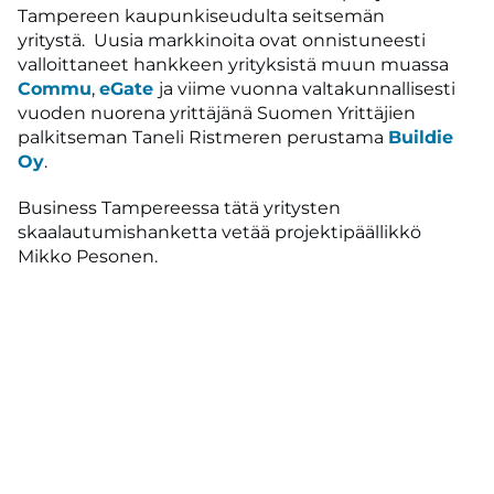
Tampereen kaupunkiseudulta seitsemän
yritystä. Uusia markkinoita ovat onnistuneesti
valloittaneet hankkeen yrityksistä muun muassa
Commu
,
eGate
ja viime vuonna valtakunnallisesti
vuoden nuorena yrittäjänä Suomen Yrittäjien
palkitseman Taneli Ristmeren perustama
Buildie
Oy
.
Business Tampereessa tätä yritysten
skaalautumishanketta vetää projektipäällikkö
Mikko Pesonen.