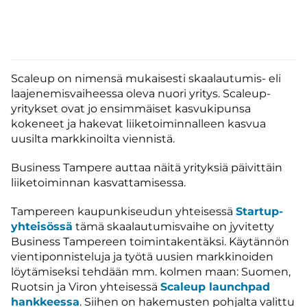
Scaleup on nimensä mukaisesti skaalautumis- eli
laajenemisvaiheessa oleva nuori yritys. Scaleup-
yritykset ovat jo ensimmäiset kasvukipunsa
kokeneet ja hakevat liiketoiminnalleen kasvua
uusilta markkinoilta viennistä.
Business Tampere auttaa näitä yrityksiä päivittäin
liiketoiminnan kasvattamisessa.
Tampereen kaupunkiseudun yhteisessä
Startup-
yhteisössä
tämä skaalautumisvaihe on jyvitetty
Business Tampereen toimintakentäksi. Käytännön
vientiponnisteluja ja työtä uusien markkinoiden
löytämiseksi tehdään mm. kolmen maan: Suomen,
Ruotsin ja Viron yhteisessä
Scaleup launchpad
hankkeessa
. Siihen on hakemusten pohjalta valittu