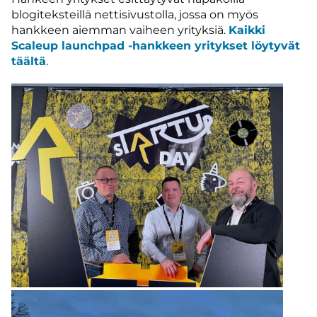
blogiteksteillä nettisivustolla, jossa on myös
hankkeen aiemman vaiheen yrityksiä.
Kaikki
Scaleup launchpad -hankkeen yritykset löytyvät
täältä
.