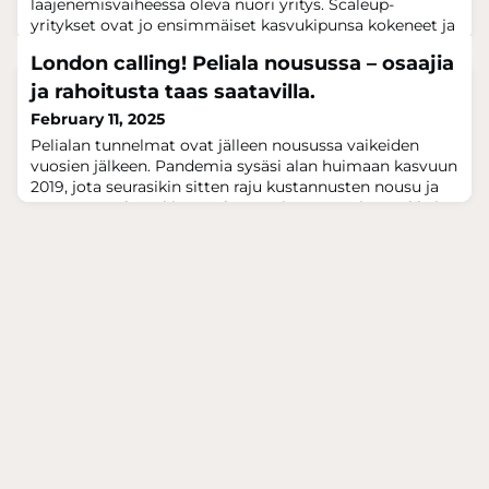
laajenemisvaiheessa oleva nuori yritys. Scaleup-
yritykset ovat jo ensimmäiset kasvukipunsa kokeneet ja
hakevat liiketoiminnalleen kasvua uusilta markkinoilta
London calling! Peliala nousussa – osaajia
viennistä.Business Tampere auttaa näitä yrityksiä
päivittäin liiketoiminnan kasvattamisessa. Tampereen
ja rahoitusta taas saatavilla.
kaupunkiseudun yhteisessä Startup-yhteisössä tämä
February 11, 2025
skaalautumisvaihe on jyvitetty Business T
Pelialan tunnelmat ovat jälleen nousussa vaikeiden
vuosien jälkeen. Pandemia sysäsi alan huimaan kasvuun
2019, jota seurasikin sitten raju kustannusten nousu ja
sen myötä alamäki. Nyt ala on toipumassa ja merkkejä
noususta näkyi jo Lontoon Pocket Gamer Connects -
messuilla tammikuussa, johon Business Tampereen
pelialan ekspertti Arto Käyhkö osallistui.Digitaaliset
pelit ovat edelleen suosituin ajan