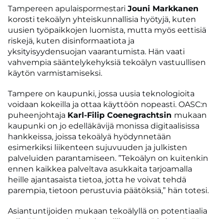
Tampereen apulaispormestari
Jouni Markkanen
korosti tekoälyn yhteiskunnallisia hyötyjä, kuten
uusien työpaikkojen luomista, mutta myös eettisiä
riskejä, kuten disinformaatiota ja
yksityisyydensuojan vaarantumista. Hän vaati
vahvempia sääntelykehyksiä tekoälyn vastuullisen
käytön varmistamiseksi.
Tampere on kaupunki, jossa uusia teknologioita
voidaan kokeilla ja ottaa käyttöön nopeasti. OASC:n
puheenjohtaja
Karl-Filip Coenegrachtsin
mukaan
kaupunki on jo edelläkävijä monissa digitaalisissa
hankkeissa, joissa tekoälyä hyödynnetään
esimerkiksi liikenteen sujuvuuden ja julkisten
palveluiden parantamiseen. ”Tekoälyn on kuitenkin
ennen kaikkea palveltava asukkaita tarjoamalla
heille ajantasaista tietoa, jotta he voivat tehdä
parempia, tietoon perustuvia päätöksiä,” hän totesi.
Asiantuntijoiden mukaan tekoälyllä on potentiaalia