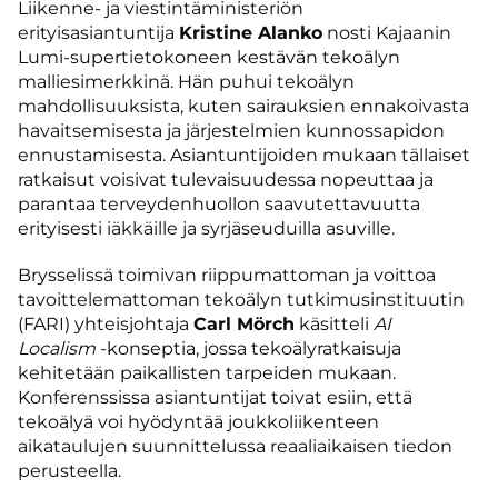
Liikenne- ja viestintäministeriön
erityisasiantuntija
Kristine Alanko
nosti Kajaanin
Lumi-supertietokoneen kestävän tekoälyn
malliesimerkkinä. Hän puhui tekoälyn
mahdollisuuksista, kuten sairauksien ennakoivasta
havaitsemisesta ja järjestelmien kunnossapidon
ennustamisesta. Asiantuntijoiden mukaan tällaiset
ratkaisut voisivat tulevaisuudessa nopeuttaa ja
parantaa terveydenhuollon saavutettavuutta
erityisesti iäkkäille ja syrjäseuduilla asuville.
Brysselissä toimivan riippumattoman ja voittoa
tavoittelemattoman tekoälyn tutkimusinstituutin
(FARI) yhteisjohtaja
Carl Mörch
käsitteli
AI
Localism
-konseptia, jossa tekoälyratkaisuja
kehitetään paikallisten tarpeiden mukaan.
Konferenssissa asiantuntijat toivat esiin, että
tekoälyä voi hyödyntää joukkoliikenteen
aikataulujen suunnittelussa reaaliaikaisen tiedon
perusteella.