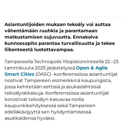
Asiantuntijoiden mukaan tekoäly voi auttaa
vähentämään ruuhkia ja parantamaan
matkustamisen sujuvuutta. Ennakoiva
kunnossapito parantaa turvallisuutta ja tekee
liikenteestä luotettavampaa.
Tampereella Technopolis Yliopistonrinteellä 22.–23.
tammikuuta 2025 järjestetyssä
Open & Agile
Smart Cities
(OASC) -konferenssissa asiantuntijat
nostivat Tampereen esimerkkinä kaupungista,
jossa kehitetään eettisiä ja asukaslähtöisiä
tekoälyratkaisuja. Konferenssissa asiantuntijat
korostivat tekoälyn kasvavaa roolia
kaupunkikehityksessä sekä Tampereen
edelläkävijyyttä sen hyödyntämisessä
asukkaidensa hyväksi.